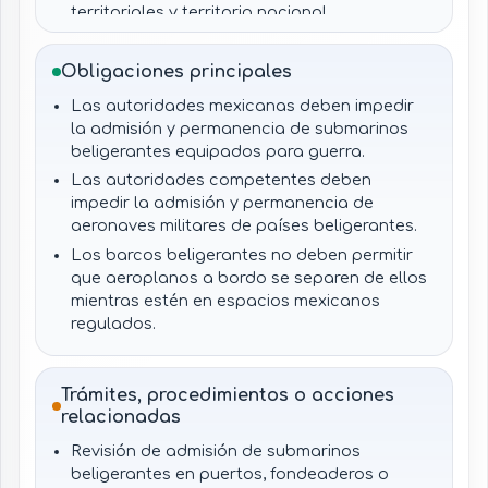
territoriales y territorio nacional.
Congreso de la Unión, como órgano emisor y
reformador.
Obligaciones principales
Autoridades de justicia militar y penal federal
Las autoridades mexicanas deben impedir
vinculadas con la reforma de 2018.
la admisión y permanencia de submarinos
beligerantes equipados para guerra.
Las autoridades competentes deben
impedir la admisión y permanencia de
aeronaves militares de países beligerantes.
Los barcos beligerantes no deben permitir
que aeroplanos a bordo se separen de ellos
mientras estén en espacios mexicanos
regulados.
Las autoridades deben aplicar la
derogación del artículo segundo y no basar
Trámites, procedimientos o acciones
decisiones en una disposición eliminada.
relacionadas
Las autoridades deben coordinar la
aplicación de estas prohibiciones con el
Revisión de admisión de submarinos
marco militar, penal, marítimo, aeronáutico y
beligerantes en puertos, fondeaderos o