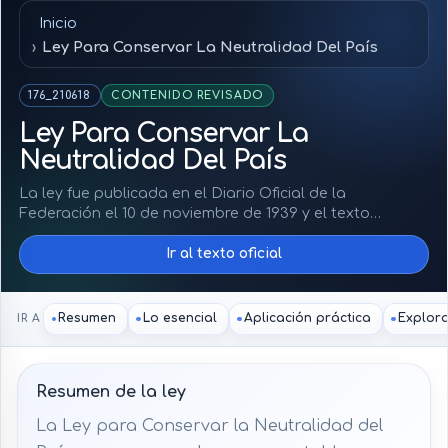
Inicio
Ley Para Conservar La Neutralidad Del País
176_210618
CONTENIDO REVISADO
Ley Para Conservar La
Neutralidad Del País
La ley fue publicada en el Diario Oficial de la
Federación el 10 de noviembre de 1939 y el texto
consultado reporta última reforma publicada el 21 de
Ir al texto oficial
junio de 2018. Esa reforma derogó el artículo segundo
dentro de un decreto que también reformó
disposiciones del Código de Justicia Militar, Código
Militar de Procedimientos Penales y Código Penal
Resumen
Lo esencial
Aplicación práctica
Explor
IR A
Federal. El decreto de 2018 entró en vigor al día
siguiente de su publicación.
Resumen de la ley
La Ley para Conservar la Neutralidad del