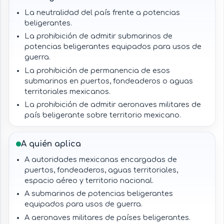
La neutralidad del país frente a potencias
beligerantes.
La prohibición de admitir submarinos de
potencias beligerantes equipados para usos de
guerra.
La prohibición de permanencia de esos
submarinos en puertos, fondeaderos o aguas
territoriales mexicanos.
La prohibición de admitir aeronaves militares de
país beligerante sobre territorio mexicano.
La prohibición de permanencia de aeronaves
militares beligerantes sobre territorio o aguas
A quién aplica
territoriales.
A autoridades mexicanas encargadas de
La prohibición de que aeroplanos a bordo de
puertos, fondeaderos, aguas territoriales,
barcos beligerantes se separen de éstos en
espacio aéreo y territorio nacional.
puertos o aguas mexicanas.
A submarinos de potencias beligerantes
La derogación del artículo segundo por reforma
equipados para usos de guerra.
publicada en 2018.
A aeronaves militares de países beligerantes.
La entrada en vigor de reformas relacionadas