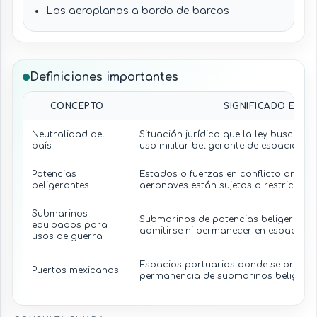
Los aeroplanos a bordo de barcos
beligerantes no pueden separarse de éstos
mientras permanezcan en espacios
mexicanos regulados.
La derogación del artículo segundo elimina
Definiciones importantes
cualquier efecto jurídico de esa disposición
anterior.
CONCEPTO
SIGNIFICADO EN LA
El incumplimiento puede activar medidas de
Neutralidad del
Situación jurídica que la ley busca c
retiro, no admisión, control o intervención de
país
uso militar beligerante de espacios m
autoridades competentes conforme al
marco legal aplicable.
Potencias
Estados o fuerzas en conflicto arma
beligerantes
aeronaves están sujetos a restricción.
Submarinos
Submarinos de potencias beligerante
equipados para
admitirse ni permanecer en espacios 
usos de guerra
Espacios portuarios donde se prohíb
Puertos mexicanos
permanencia de submarinos beligeran
Fondeaderos
Zonas de fondeo incluidas en la prohi
mexicanos
submarinos beligerantes.