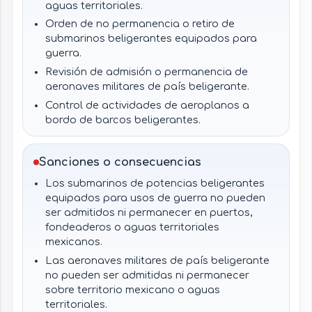
constitucional aplicable.
aguas territoriales.
Orden de no permanencia o retiro de
submarinos beligerantes equipados para
guerra.
Revisión de admisión o permanencia de
aeronaves militares de país beligerante.
Control de actividades de aeroplanos a
bordo de barcos beligerantes.
Aplicación de la derogación del artículo
segundo en actos administrativos o de
Sanciones o consecuencias
seguridad.
Los submarinos de potencias beligerantes
Coordinación operativa con autoridades
equipados para usos de guerra no pueden
militares, marítimas, portuarias o
ser admitidos ni permanecer en puertos,
aeronáuticas.
fondeaderos o aguas territoriales
mexicanos.
Las aeronaves militares de país beligerante
no pueden ser admitidas ni permanecer
sobre territorio mexicano o aguas
territoriales.