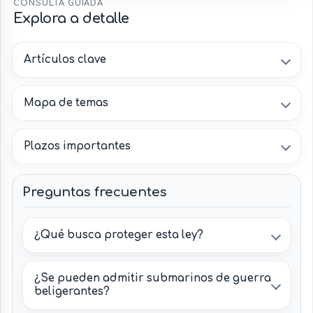
CONSULTA GUIADA
Explora a detalle
Aguas territoriales
Aguas donde rigen prohibiciones de 
mexicanas
submarinos, aeronaves y barcos belig
Artículos clave
Aeroplano o nave
Aeronave militar de país beligerante 
aérea militar
permanencia está prohibida.
Mapa de temas
Embarcación vinculada a una potenci
Barco beligerante
aeroplanos no pueden separarse mien
mexicanos.
Plazos importantes
Preguntas frecuentes
¿Qué busca proteger esta ley?
¿Se pueden admitir submarinos de guerra
beligerantes?