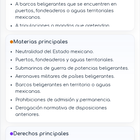
A barcos beligerantes que se encuentren en
con justicia militar y penal federal.
puertos, fondeaderos o aguas territoriales
mexicanos.
A tripulaciones o mandos que pretendan
ingresar, permanecer o desplegar aeronaves en
zonas mexicanas.
Materias principales
A autoridades militares, marítimas, aeronáuticas,
Neutralidad del Estado mexicano.
migratorias o de seguridad que deban ejecutar
Puertos, fondeaderos y aguas territoriales.
prohibiciones de admisión o permanencia.
Submarinos de guerra de potencias beligerantes.
Aeronaves militares de países beligerantes.
Barcos beligerantes en territorio o aguas
mexicanas.
Prohibiciones de admisión y permanencia.
Derogación normativa de disposiciones
anteriores.
Coordinación con legislación militar y penal
reformada en 2018.
Derechos principales