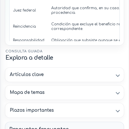
Autoridad que confirma, en su caso, la d
Juez federal
procedencia.
Condición que excluye el beneficio respec
Reincidencia
correspondiente.
Responsabilidad
Obligación que subsiste aunque se extin
civil
sanción.
CONSULTA GUIADA
Persona cuyos derechos quedan a salvo
Explora a detalle
Víctima
legislación aplicable.
Beneficio otorgado por determinación exc
Artículos clave
Amnistía directa
Federal en casos específicos.
Persona
Persona que solicita el beneficio por sí 
Mapa de temas
interesada
legal.
Plazos importantes