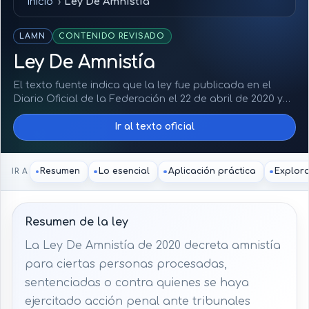
Inicio
Ley De Amnistía
LAMN
CONTENIDO REVISADO
Ley De Amnistía
El texto fuente indica que la ley fue publicada en el
Diario Oficial de la Federación el 22 de abril de 2020 y
que su última reforma publicada corresponde al 14 de
Ir al texto oficial
junio de 2024. La reforma adicionó una vía de amnistía
directa por determinación del Ejecutivo Federal en
casos específicos.
Resumen
Lo esencial
Aplicación práctica
Explor
IR A
Resumen de la ley
La Ley De Amnistía de 2020 decreta amnistía
para ciertas personas procesadas,
sentenciadas o contra quienes se haya
ejercitado acción penal ante tribunales