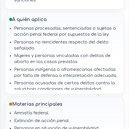
Protección frente a nuevas detenciones o
procesos por los mismos hechos.
A quién aplica
Facultad excepcional de amnistía directa por el
Ejecutivo Federal.
Personas procesadas, sentenciadas o sujetas a
acción penal federal por supuestos de la ley.
Personas no reincidentes respecto del delito
señalado.
Mujeres y personas vinculadas con delitos de
aborto en los casos previstos.
Personas indígenas o afromexicanas afectadas
por falta de defensa o interpretación adecuada.
Personas acusadas de ciertos delitos contra la
salud bajo condiciones de vulnerabilidad.
Jueces federales que confirman procedencia.
Materias principales
Comisión encargada de analizar solicitudes.
Autoridades penitenciarias y ministeriales
Amnistía federal.
federales.
Extinción de acción penal.
Personas en situación de vulnerabilidad.