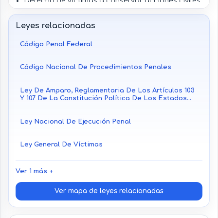
Derecho de víctimas a conservar acciones civiles
y derechos conforme a legislación aplicable.
Derecho a que la amnistía no borre obligaciones
Leyes relacionadas
civiles.
Código Penal Federal
Código Nacional De Procedimientos Penales
Ley De Amparo, Reglamentaria De Los Artículos 103
Y 107 De La Constitución Política De Los Estados
Unidos Mexicanos
Ley Nacional De Ejecución Penal
Ley General De Víctimas
Ver 1 más
Ver mapa de leyes relacionadas