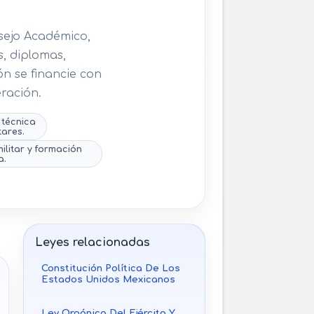
sejo Académico,
s, diplomas,
ón se financie con
ración.
 técnica
tares.
ilitar y formación
a.
Leyes relacionadas
Constitución Política De Los
Estados Unidos Mexicanos
Ley Orgánica Del Ejército Y