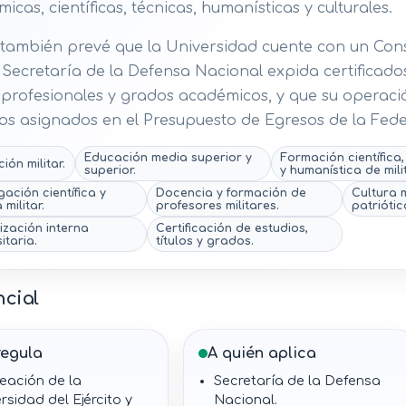
icas, científicas, técnicas, humanísticas y culturales.
 también prevé que la Universidad cuente con un Con
 Secretaría de la Defensa Nacional expida certificado
s profesionales y grados académicos, y que su operaci
os asignados en el Presupuesto de Egresos de la Fede
Educación media superior y
Formación científica,
ión militar.
superior.
y humanística de mili
gación científica y
Docencia y formación de
Cultura m
 militar.
profesores militares.
patriótic
zación interna
Certificación de estudios,
itaria.
títulos y grados.
ncial
regula
A quién aplica
eación de la
Secretaría de la Defensa
rsidad del Ejército y
Nacional.