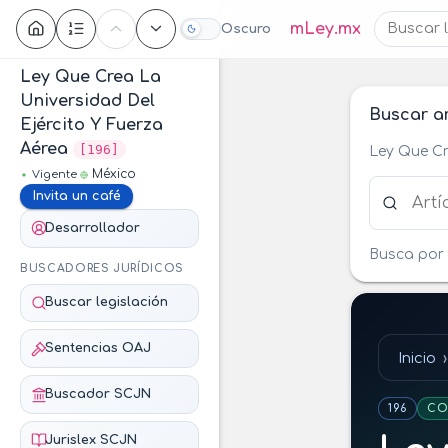
Contenido
mLey.mx
Oscuro
Ley Que Crea La
Universidad Del
Buscar ar
Ejército Y Fuerza
Aérea
[196]
Ley Que Cr
México
Vigente
Buscar ar
Invita un café
Desarrollador
Busca por 
BUSCADORES JURÍDICOS
Buscar legislación
Sentencias OAJ
Inicio
Buscador SCJN
196
CO
Jurislex SCJN