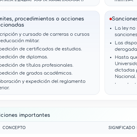
militares.
ecutivo Federal, por la promulgación y
servancia de la ley.
Debe difun
integrante
mites, procedimientos o acciones
Sancione
Debe desa
acionadas
La ley no 
acorde con
scripción y cursado de carreras o cursos
sanciones
La Secret
educación militar.
Las dispo
expedir 
pedición de certificados de estudios.
derogada
carreras 
pedición de diplomas.
Hasta que 
La Direcc
Universid
debe cond
pedición de títulos profesionales.
dictadas 
conforme 
pedición de grados académicos.
Nacional.
aboración y expedición del reglamento
Los plant
erior.
existente
ignación de recursos en el Presupuesto
ley cuand
 Egresos de la Federación.
La falta 
eración provisional conforme a
debe resol
iciones importantes
sposiciones de la Secretaría de la Defensa
por la nor
cional.
CONCEPTO
SIGNIFICADO 