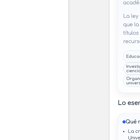
académ
La ley
que la
título
recurs
Educac
Investi
ciencia
Organi
univers
Lo ese
Qué 
La cr
Unive