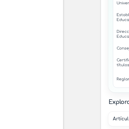
Unive
Estab
Educac
Direcc
Educac
Conse
Certif
título
Regla
Explora
Artícul