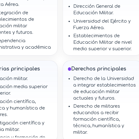
za Aérea.
Dirección General de
tegración de
Educación Militar.
blecimientos de
Universidad del Ejército y
ción militar
Fuerza Aérea.
entes y futuros.
Establecimientos de
ependencia
Educación Militar de nivel
nistrativa y académica
medio superior y superior.
e a la Secretaría de la
Militares inscritos en
nsa Nacional.
carreras, cursos o
ctoría a cargo de la
ias principales
Derechos principales
programas de educación
ción General de
militar.
ción militar.
Derecho de la Universidad
ción Militar.
Profesores y personal
a integrar establecimientos
ación media superior
inalidades de
académico de educación
de educación militar
erior.
ción militar, docencia,
militar.
actuales y futuros.
ción científica,
tigación y difusión
Autoridades que diseñen,
Derecho de militares
ca y humanística de
ral.
regulen o administren
educandos a recibir
res.
xpedición de
programas educativos
formación científica,
tigación científica y
ficados, diplomas,
militares.
técnica, humanística y
a militar.
os profesionales y
militar.
Servidores públicos
os académicos.
ncia y formación de