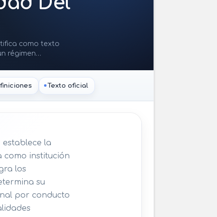
dad Del
ntifica como texto
 un régimen
consultado; su
ar, la legislación
finiciones
Texto oficial
 establece la
a como institución
gra los
determina su
onal por conducto
alidades