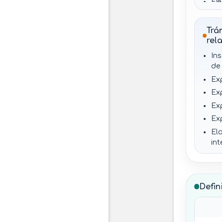
Ej
ob
Trá
rel
In
de 
Ex
Ex
Ex
Ex
El
int
As
de
Op
Defin
di
Na