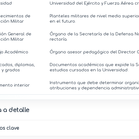
rsidad
Universidad del Ejército y Fuerza Aérea cr
lecimientos de
Planteles militares de nivel medio superio
ión Militar
en el futuro.
ión General de
Órgano de la Secretaría de la Defensa N
ión Militar
rectoría.
jo Académico
Órgano asesor pedagógico del Director Ge
icados, diplomas,
Documentos académicos que expide la Se
s y grados
estudios cursados en la Universidad.
Instrumento que debe determinar organiz
mento interior
atribuciones y dependencia administrativ
 a detalle
os clave