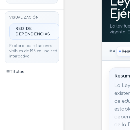
Ley
Ejé
VISUALIZACIÓN
La ley fu
RED DE
vigente. 
DEPENDENCIAS
sancionad
operación
Explora las relaciones
educativa
Res
visibles de 196 en una red
IR A
interactiva.
Títulos
Resume
La Ley
existe
de edu
establ
depend
de la 