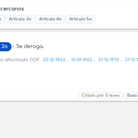
 cercanos
o
Artículo 3o
Artículo 4o
Artículo 5o
 2o
.- Se deroga.
ulo reformado DOF
30-12-1963
,
13-01-1965
,
31-12-1970
,
31-12-
Citado por 0 leyes
Busc