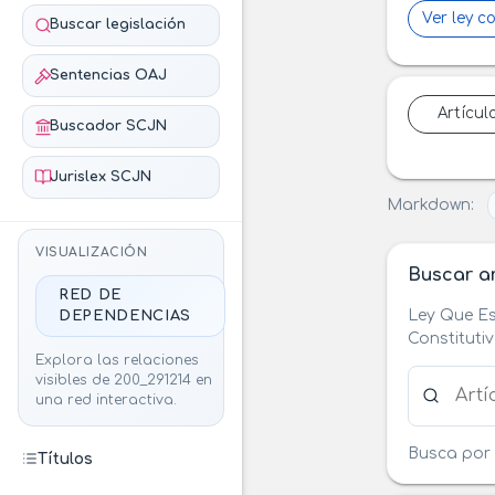
Ver ley c
Buscar legislación
Sentencias OAJ
Artícul
Buscador SCJN
Jurislex SCJN
Markdown:
VISUALIZACIÓN
Buscar ar
RED DE
Ley Que Es
DEPENDENCIAS
Constituti
Explora las relaciones
Buscar ar
visibles de 200_291214 en
una red interactiva.
Busca por 
Títulos