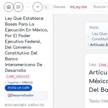
Contenido
mLey.mx
Oscuro
Ley Que Establece
Bases Para La
Inicio
Ejecución En México,
Ley Que 
Por El Poder
Constitu
Ejecutivo Federal,
Artículo 2
Del Convenio
Constitutivo Del
Banco
Ley
Interamericano De
[200
Desarrollo
Artícu
[200_291214]
México
México
Vigente
Invita un café
Del B
Desarrollador
Texto ínt
BUSCADORES JURÍDICOS