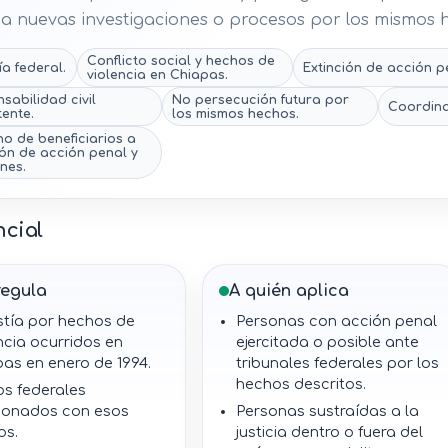
 a nuevas investigaciones o procesos por los mismos 
Conflicto social y hechos de
ía federal.
Extinción de acción p
violencia en Chiapas.
sabilidad civil
No persecución futura por
Coordina
tente.
los mismos hechos.
o de beneficiarios a
ión de acción penal y
nes.
ncial
regula
A quién aplica
stía por hechos de
Personas con acción penal
ncia ocurridos en
ejercitada o posible ante
as en enero de 1994.
tribunales federales por los
hechos descritos.
os federales
cionados con esos
Personas sustraídas a la
os.
justicia dentro o fuera del