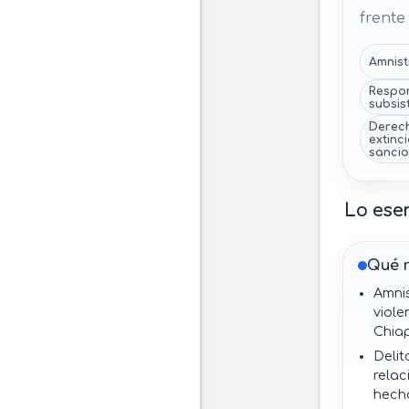
frente
Amnist
Respon
subsis
Derech
extinc
sancio
Lo ese
Qué 
Amni
viole
Chiap
Delit
rela
hech