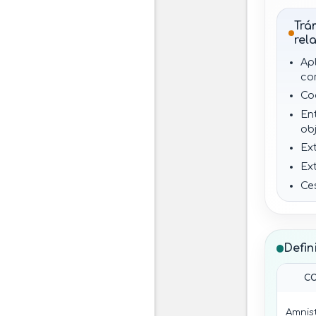
Trá
rel
Ap
co
Co
En
ob
Ex
Ex
Ce
mi
Defin
C
Amnis