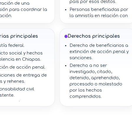
país por esos delitos.
ración de una
ión para coordinar la
Personas beneficiadas por
ación.
la amnistía en relación con
hechos de Chiapas de
iciones para personas
enero de 1994.
aídas a la acción de
ticia.
Comisión integrada por el
ias principales
Derechos principales
Ejecutivo Federal.
ción de acciones
tía federal.
Derecho de beneficiarios a
es y sanciones.
Autoridades federales
extinción de acción penal y
icto social y hechos
ministeriales, judiciales y
stencia de
sanciones.
olencia en Chiapas.
penitenciarias.
nsabilidad civil.
Derecho a no ser
ción de acción penal.
Víctimas o personas con
ección contra nuevas
investigado, citado,
iciones de entrega de
derechos civiles derivados
tigaciones o procesos
detenido, aprehendido,
s y rehenes.
de los hechos.
los mismos hechos.
procesado o molestado
nsabilidad civil
por los hechos
stente.
comprendidos.
ersecución futura por
Derecho de personas
mismos hechos.
sustraídas a beneficiarse si
cumplen condiciones.
inación por Comisión.
Derecho de víctimas o
terceros a conservar