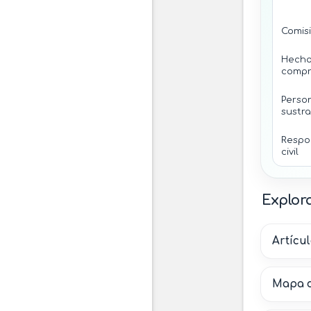
Comis
Hech
compr
Perso
sustra
Respo
civil
Explora
Artícul
Mapa d