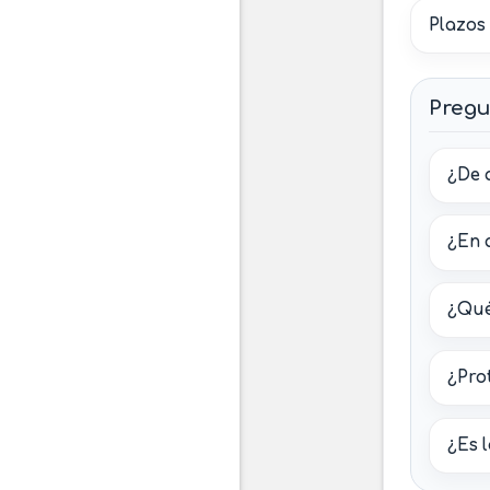
Plazos
Pregu
¿De 
¿En 
¿Qué
¿Pro
¿Es 