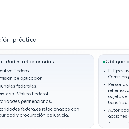
acciones civiles.
Derecho a aplicación
coordinada por una
Comisión.
ción práctica
oridades relacionadas
Obligacio
cutivo Federal.
El Ejecut
Comisión 
misión de aplicación.
Personas 
bunales federales.
rehenes, 
isterio Público Federal.
objetos e
toridades penitenciarias.
beneficio
toridades federales relacionadas con
Autoridad
uridad y procuración de justicia.
acciones
Autoridad