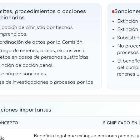
persecuci
Responsab
mites, procedimientos o acciones
Sancione
salvo.
acionadas
Extinción
licación de amnistía por hechos
Extinción
mprendidos.
Subsistenc
ordinación de actos por la Comisión.
No proced
trega de rehenes, armas, explosivos u
procesos 
jetos en casos de personas sustraídas.
El benefi
tinción de acción penal.
del cumpl
tinción de sanciones.
rehenes u
se de investigaciones o procesos por los
smos hechos.
iciones importantes
ONCEPTO
SIGNIFICADO EN 
Beneficio legal que extingue acciones penales 
tía