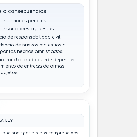
ón futura por los mismos hechos.
ilidad civil debe conservarse a
s o consecuencias
 de acciones penales.
 de sanciones impuestas.
ia de responsabilidad civil.
encia de nuevas molestias o
por los hechos amnistiados.
cio condicionado puede depender
imiento de entrega de armas,
 objetos.
LA LEY
y sanciones por hechos comprendidos