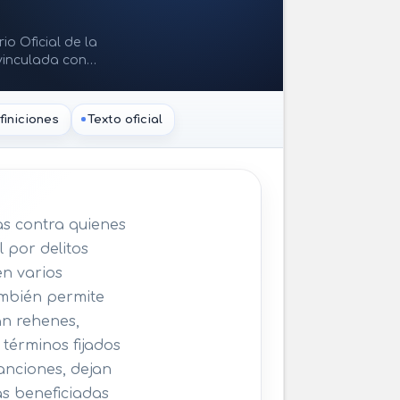
io Oficial de la
 vinculada con
finiciones
Texto oficial
as contra quienes
l por delitos
en varios
ambién permite
an rehenes,
 términos fijados
anciones, dejan
as beneficiadas