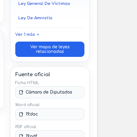
Ley General De Víctimas
Ley De Amnistía
Ver 1 más
Ver mapa de leyes
relacionadas
Fuente oficial
Ficha HTML:
Cámara de Diputados
Word oficial:
19.doc
PDF oficial:
19.pdf