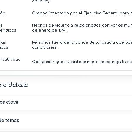
en la ley.
ión
Órgano integrado por el Ejecutivo Federal para c
os
Hechos de violencia relacionados con varios muni
endidos
de enero de 1994.
nas
Personas fuera del alcance de la justicia que p
ídas
condiciones.
nsabilidad
Obligación que subsiste aunque se extinga la c
 a detalle
os clave
e temas