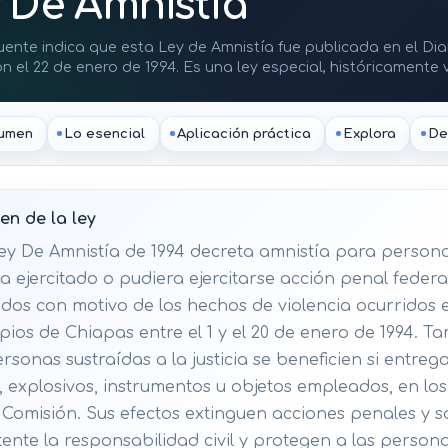
 De Amnistía
fuente indica que esta Ley de Amnistía fue publicada en el Diar
n el 22 de enero de 1994. Es una ley especial, históricamente
 violencia en Chiapas de enero de 1994.
umen
Lo esencial
Aplicación práctica
Explora
De
n de la ley
ey De Amnistía de 1994 decreta amnistía para person
a ejercitado o pudiera ejercitarse acción penal federa
dos con motivo de los hechos de violencia ocurridos 
pios de Chiapas entre el 1 y el 20 de enero de 1994. T
rsonas sustraídas a la justicia se beneficien si entreg
 explosivos, instrumentos u objetos empleados, en los
 Comisión. Sus efectos extinguen acciones penales y s
tente la responsabilidad civil y protegen a las person