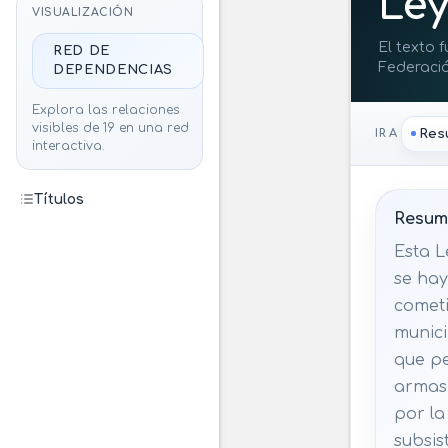
Ley
VISUALIZACIÓN
El texto 
RED DE
Federació
DEPENDENCIAS
hechos de
Explora las relaciones
visibles de 19 en una red
Res
IR A
interactiva.
Títulos
Resume
Esta L
se hay
cometi
munici
que pe
armas,
por la
subsis