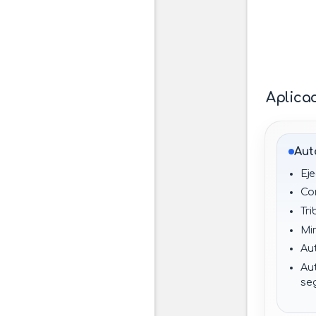
Aplica
Aut
Eje
Co
Tri
Min
Au
Au
seg