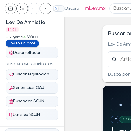
Contenido
mLey.mx
Oscuro
Ley De Amnistía
[19]
Buscar ar
México
Vigente
Invita un café
Ley De Am
Desarrollador
Buscar ar
BUSCADORES JURÍDICOS
Busca por 
Buscar legislación
Sentencias OAJ
Buscador SCJN
Inicio
Jurislex SCJN
19
CON