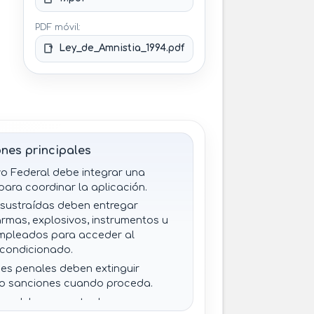
PDF móvil:
Ley_de_Amnistia_1994.pdf
nes principales
ivo Federal debe integrar una
para coordinar la aplicación.
sustraídas deben entregar
armas, explosivos, instrumentos u
mpleados para acceder al
 condicionado.
es penales deben extinguir
 o sanciones cuando proceda.
es deben respetar la no