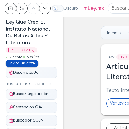
Contenido
mLey.mx
Oscuro
Ley Que Crea El
Instituto Nacional
Inicio
Le
De Bellas Artes Y
Literatura
[193_171215]
Ley
[193
México
Vigente
Invita un café
Artícu
Desarrollador
Litera
BUSCADORES JURÍDICOS
Texto ínt
Buscar legislación
Ver ley c
Sentencias OAJ
Buscador SCJN
Artícul