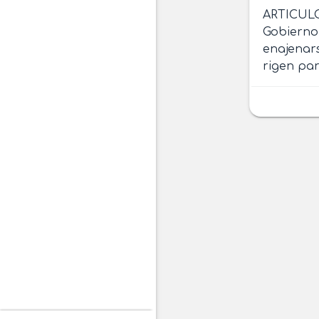
ARTICU
Gobierno 
enajenars
rigen par