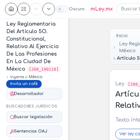
Contenido
mLey.mx
Oscuro
Ley Reglamentaria
Del Artículo 5O.
Inicio
Constitucional,
Ley Regla
Relativo Al Ejercicio
México
De Las Profesiones
Artículo 
En La Ciudad De
México
[208_190118]
México
Vigente
Ley
Invita un café
[208
Artícu
Desarrollador
Relati
BUSCADORES JURÍDICOS
Buscar legislación
Texto ínt
Sentencias OAJ
Ver ley c