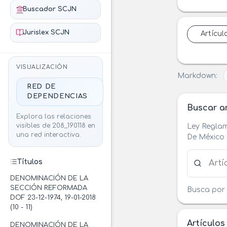
Buscador SCJN
Jurislex SCJN
Artícul
VISUALIZACIÓN
Markdown:
RED DE
DEPENDENCIAS
Buscar ar
Explora las relaciones
visibles de 208_190118 en
Ley Reglam
una red interactiva.
De México
Buscar ar
Títulos
DENOMINACIÓN DE LA
SECCIÓN REFORMADA
Busca por 
DOF 23-12-1974, 19-01-2018
(10 - 11)
Artículos
DENOMINACIÓN DE LA