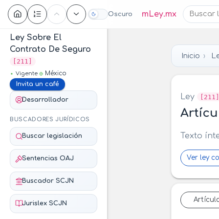
Contenido
mLey.mx
Oscuro
Ley Sobre El
Contrato De Seguro
Inicio
Le
[211]
México
Vigente
Invita un café
Ley
[211
Desarrollador
Artícu
BUSCADORES JURÍDICOS
Texto ínt
Buscar legislación
Ver ley c
Sentencias OAJ
Buscador SCJN
Artícul
Jurislex SCJN