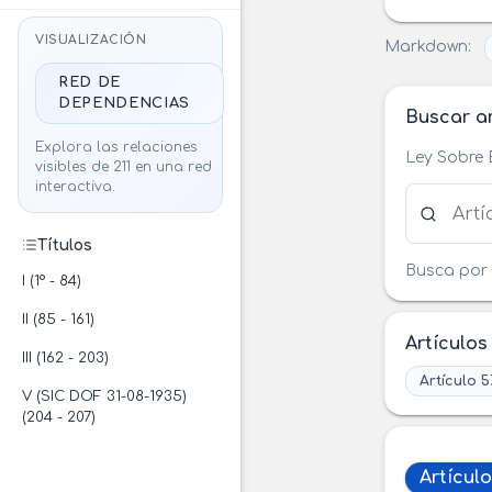
VISUALIZACIÓN
Markdown:
RED DE
DEPENDENCIAS
Buscar ar
Explora las relaciones
Ley Sobre 
visibles de 211 en una red
interactiva.
Buscar ar
Títulos
Busca por 
I (1° - 84)
II (85 - 161)
Artículos
III (162 - 203)
Artículo 5
V (SIC DOF 31-08-1935)
(204 - 207)
Artículo