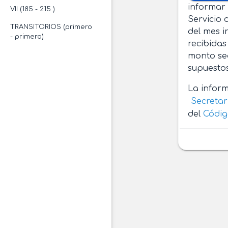
informar 
VII (185 - 215 )
Servicio 
TRANSITORIOS (primero
del mes i
- primero)
recibidas
monto sea
supuestos
La inform
Secretar
del
Códig