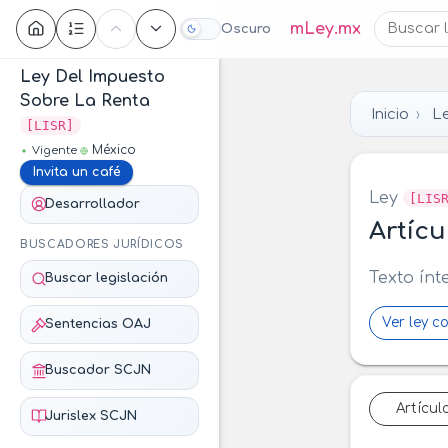
Contenido
mLey.mx
Oscuro
Ley Del Impuesto
Sobre La Renta
Inicio
L
[LISR]
México
Vigente
Invita un café
Ley
[LIS
Desarrollador
Artícu
BUSCADORES JURÍDICOS
Texto ínt
Buscar legislación
Ver ley c
Sentencias OAJ
Buscador SCJN
Artícul
Jurislex SCJN