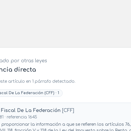
ado por otras leyes
encia directa
 este artículo en 1 párrafo detectado.
scal De La Federación (CFF) · 1
 Fiscal De La Federación
[CFF]
81 · referencia 1645
proporcionar la información a que se refieren los artículos 76, fr
 VII, 118, fracción V y 128 de la Ley del Impuesto sobre la Renta