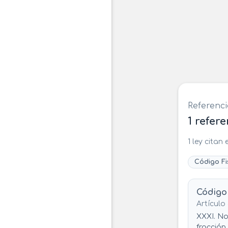
Referenci
1 refer
1 ley citan
Código Fi
Código
Artículo 
XXXI. No 
fracción