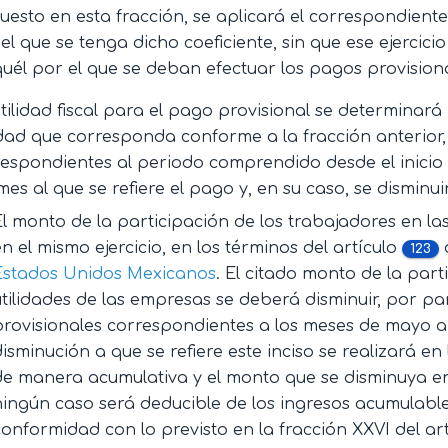
uesto en esta fracción, se aplicará el correspondiente
el que se tenga dicho coeficiente, sin que ese ejercic
uél por el que se deban efectuar los pagos provisiona
tilidad fiscal para el pago provisional se determinará 
idad que corresponda conforme a la fracción anterior,
espondientes al periodo comprendido desde el inicio de
mes al que se refiere el pago y, en su caso, se disminu
El monto de la participación de los trabajadores en l
en el mismo ejercicio, en los términos del artículo
123
Estados Unidos Mexicanos
. El citado monto de la part
utilidades de las empresas se deberá disminuir, por pa
provisionales correspondientes a los meses de mayo a di
disminución a que se refiere este inciso se realizará en
de manera acumulativa y el monto que se disminuya en
ningún caso será deducible de los ingresos acumulable
conformidad con lo previsto en la fracción XXVI del ar