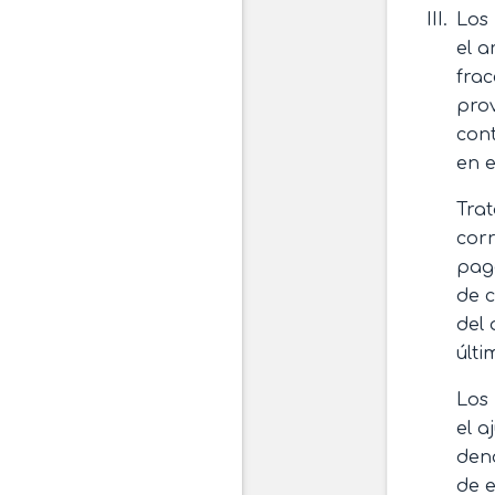
Los 
el a
frac
prov
cont
en e
Trat
corr
pago
de c
del 
últi
Los 
el a
deno
de e