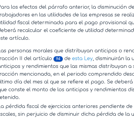
Para los efectos del párrafo anterior, la disminución de
trabajadores en las utilidades de las empresas se real
utilidad fiscal determinada para el pago provisional 
deberá recalcular el coeficiente de utilidad determinad
ste artículo.
Las personas morales que distribuyan anticipos o rend
fracción II del artículo
de
esta Ley
, disminuirán la 
94
anticipos y rendimientos que las mismas distribuyan a
fracción mencionada, en el periodo comprendido desde e
último día del mes al que se refiere el pago. Se deber
que conste el monto de los anticipos y rendimientos di
retenido.
La pérdida fiscal de ejercicios anteriores pendiente de 
iscales, sin perjuicio de disminuir dicha pérdida de la uti