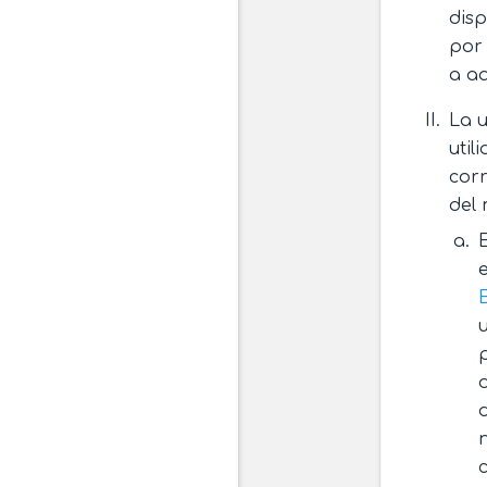
disp
por 
a aq
La u
util
corr
del 