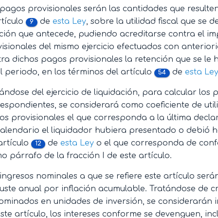
pagos provisionales serán las cantidades que resulten
rtículo
de
esta Ley
, sobre la utilidad fiscal que se 
9
ción que antecede, pudiendo acreditarse contra el i
isionales del mismo ejercicio efectuados con anterio
ra dichos pagos provisionales la retención que se le 
l periodo, en los términos del artículo
de
esta Le
54
ándose del ejercicio de liquidación, para calcular los
espondientes, se considerará como coeficiente de util
s provisionales el que corresponda a la última decl
alendario el liquidador hubiera presentado o debió 
artículo
de
esta Ley
o el que corresponda de conf
12
mo párrafo de la fracción I de este artículo.
ingresos nominales a que se refiere este artículo será
juste anual por inflación acumulable. Tratándose de c
minados en unidades de inversión, se considerarán i
ste artículo, los intereses conforme se devenguen, in