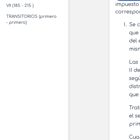
impuesto 
VII (185 - 215 )
correspon
TRANSITORIOS (primero
- primero)
Se c
que 
del 
mism
Las 
II d
segú
dist
que 
Trat
el s
prim
Cuan