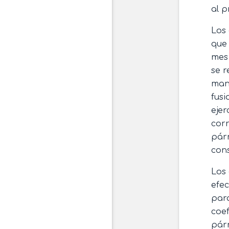
al p
Los 
que 
mes 
se r
mane
fusi
ejer
corr
párr
cons
Los 
efec
para
coef
párr