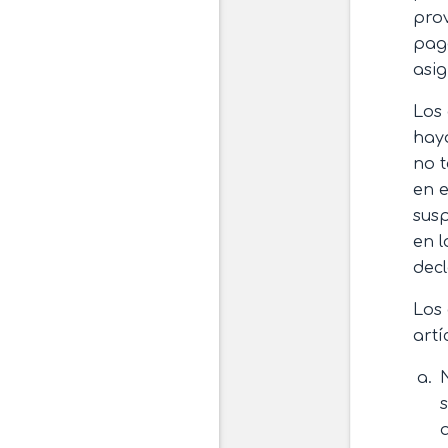
prov
pago
asig
Los
haya
no 
en e
sus
en l
decl
Los 
artí