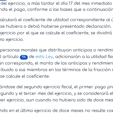
del ejercicio, a más tardar el día 17 del mes inmediato
da el pago, conforme a las bases que a continuación
alculará el coeficiente de utilidad correspondiente al 
se hubiera o debió haberse presentado declaración. Par
ejercicio por el que se calcule el coeficiente, se dividi
o ejercicio.
personas morales que distribuyan anticipos o rendimi
el artículo
de
esta Ley
, adicionarán a la utilidad fi
94
n corresponda, el monto de los anticipos y rendimien
ribuido a sus miembros en los términos de la fracción 
se calcule el coeficiente.
ándose del segundo ejercicio fiscal, el primer pago p
egundo y el tercer mes del ejercicio, y se considerará el 
er ejercicio, aun cuando no hubiera sido de doce mes
do en el último ejercicio de doce meses no resulte coe