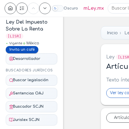
Contenido
mLey.mx
Oscuro
Ley Del Impuesto
Sobre La Renta
Inicio
L
[LISR]
México
Vigente
Invita un café
Ley
[LIS
Desarrollador
Artícu
BUSCADORES JURÍDICOS
Texto ínt
Buscar legislación
Ver ley c
Sentencias OAJ
Buscador SCJN
Artícul
Jurislex SCJN