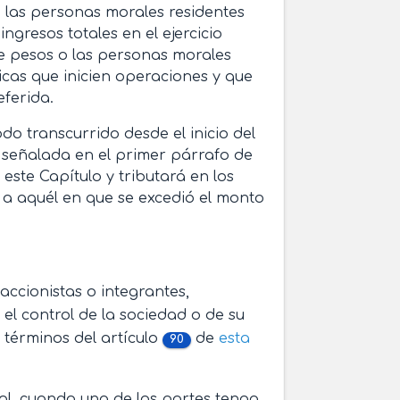
, las personas morales residentes
ngresos totales en el ejercicio
e pesos o las personas morales
icas que inicien operaciones y que
eferida.
do transcurrido desde el inicio del
d señalada en el primer párrafo de
 este Capítulo y tributará en los
te a aquél en que se excedió el monto
accionistas o integrantes,
el control de la sociedad o de su
 términos del artículo
de
esta
90
rol, cuando una de las partes tenga