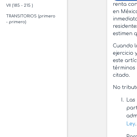
renta con
VII (185 - 215 )
en México
TRANSITORIOS (primero
inmediato
- primero)
residente
estimen q
Cuando lo
ejercicio
este artí
términos 
citado.
No tribut
Las 
part
admi
Ley
.
Para