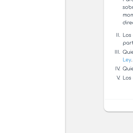
sobr
mome
dire
Los 
part
Quie
Ley
.
Quie
Los 