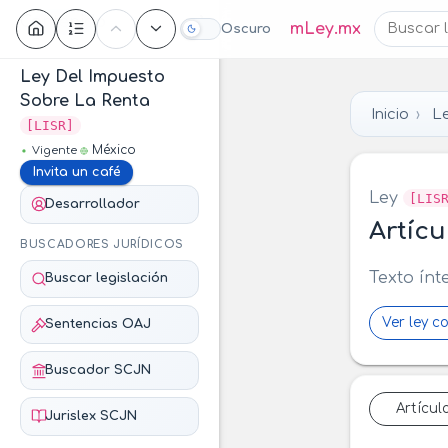
Contenido
mLey.mx
Oscuro
Ley Del Impuesto
Sobre La Renta
Inicio
L
[LISR]
México
Vigente
Invita un café
Ley
[LIS
Desarrollador
Artícu
BUSCADORES JURÍDICOS
Texto ínt
Buscar legislación
Ver ley c
Sentencias OAJ
Buscador SCJN
Artícul
Jurislex SCJN