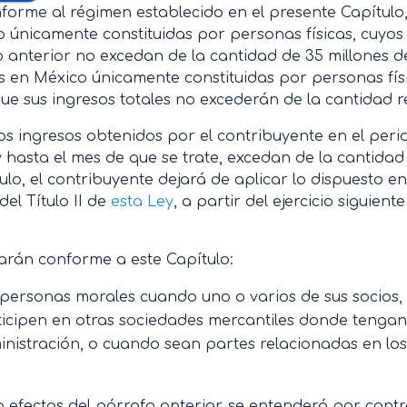
forme al régimen establecido en el presente Capítulo
 únicamente constituidas por personas físicas, cuyos i
 anterior no excedan de la cantidad de 35 millones d
s en México únicamente constituidas por personas fís
ue sus ingresos totales no excederán de la cantidad r
s ingresos obtenidos por el contribuyente en el perio
 y hasta el mes de que se trate, excedan de la cantida
culo, el contribuyente dejará de aplicar lo dispuesto en
del Título II de
esta Ley
, a partir del ejercicio siguien
arán conforme a este Capítulo:
personas morales cuando uno o varios de sus socios, 
icipen en otras sociedades mercantiles donde tengan 
nistración, o cuando sean partes relacionadas en los
 efectos del párrafo anterior, se entenderá por cont