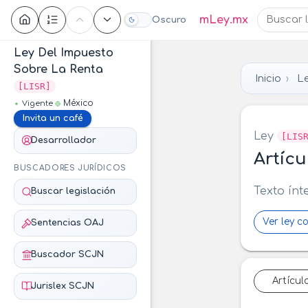
Contenido
mLey.mx
Oscuro
Ley Del Impuesto
Sobre La Renta
Inicio
L
[LISR]
México
Vigente
Invita un café
Ley
[LIS
Desarrollador
Artícu
BUSCADORES JURÍDICOS
Texto ínt
Buscar legislación
Ver ley c
Sentencias OAJ
Buscador SCJN
Artícul
Jurislex SCJN