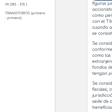
figuras j
VII (185 - 215 )
accionist
TRANSITORIOS (primero
como per
- primero)
con el Títu
cuando ac
se consid
Se consid
conforme 
como las
extranjero
fondos de
tengan pe
Se consid
fiscales,
jurisdicc
sede de d
beneficia