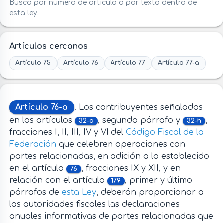
Busca por número de artículo o por texto dentro de
esta ley.
Artículos cercanos
Artículo 75
Artículo 76
Artículo 77
Artículo 77-a
Artículo 76-a
. Los contribuyentes señalados
en los artículos
, segundo párrafo y
,
32-a
32-h
fracciones I, II, III, IV y VI del
Código Fiscal de la
Federación
que celebren operaciones con
partes relacionadas, en adición a lo establecido
en el artículo
, fracciones IX y XII, y en
76
relación con el artículo
, primer y último
179
párrafos de
esta Ley
, deberán proporcionar a
las autoridades fiscales las declaraciones
anuales informativas de partes relacionadas que