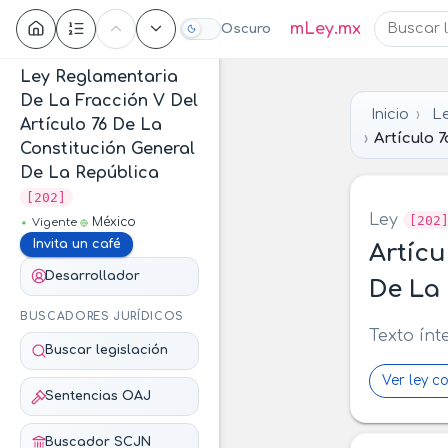
Contenido
mLey.mx
Oscuro
Ley Reglamentaria
De La Fracción V Del
Inicio
Le
Artículo 76 De La
Artículo 7
Constitución General
De La República
[202]
Ley
[202
México
Vigente
Invita un café
Artícu
Desarrollador
De La 
BUSCADORES JURÍDICOS
Texto ínt
Buscar legislación
Ver ley c
Sentencias OAJ
Buscador SCJN