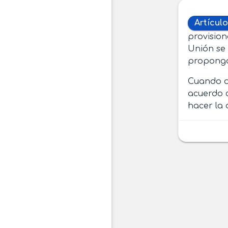
Artículo
provision
Unión se
proponga 
Cuando du
acuerdo c
hacer la 