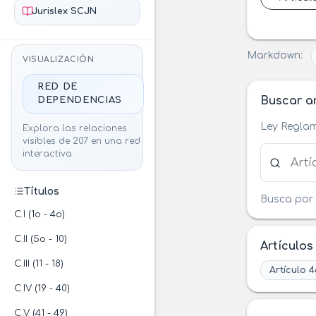
Jurislex SCJN
Markdown:
VISUALIZACIÓN
RED DE
Buscar ar
DEPENDENCIAS
Ley Reglam
Explora las relaciones
visibles de 207 en una red
Buscar ar
interactiva.
Títulos
Busca por 
C.I (1o - 4o)
C.II (5o - 10)
Artículos
C.III (11 - 18)
Artículo 4
C.IV (19 - 40)
C.V (41 - 49)