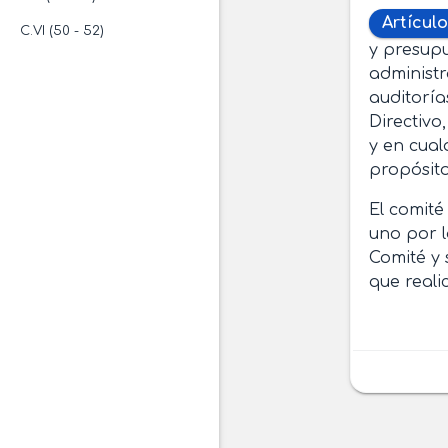
Artículo
C.VI (50 - 52)
y presupu
administr
auditoría
Directivo
y en cual
propósito
El comité
uno por l
Comité y 
que reali