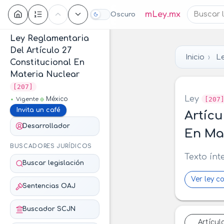
Contenido
mLey.mx
Oscuro
Ley Reglamentaria
Del Artículo 27
Inicio
Le
Constitucional En
Materia Nuclear
[207]
Ley
[207
México
Vigente
Invita un café
Artícu
Desarrollador
En Ma
BUSCADORES JURÍDICOS
Texto ínt
Buscar legislación
Ver ley c
Sentencias OAJ
Buscador SCJN
Artícul