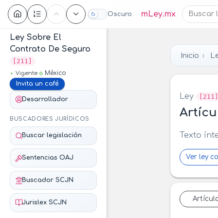
Contenido
mLey.mx
Oscuro
Ley Sobre El
Contrato De Seguro
Inicio
Le
[211]
México
Vigente
Invita un café
Ley
[211
Desarrollador
Artícu
BUSCADORES JURÍDICOS
Texto ínt
Buscar legislación
Ver ley c
Sentencias OAJ
Buscador SCJN
Artícul
Jurislex SCJN