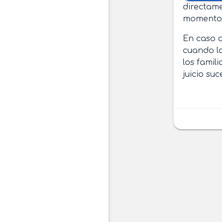
directame
momento d
En caso d
cuando la
los famil
juicio suc