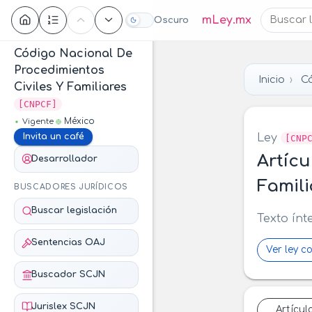
Contenido
mLey.mx
Oscuro
Código Nacional De
Procedimientos
Inicio
Có
Civiles Y Familiares
[CNPCF]
México
Vigente
Ley
Invita un café
[CNP
Artícu
Desarrollador
Famili
BUSCADORES JURÍDICOS
Buscar legislación
Texto ínt
Sentencias OAJ
Ver ley c
Buscador SCJN
Jurislex SCJN
Artícul