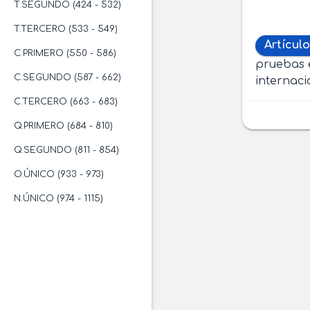
T.SEGUNDO (424 - 532)
T.TERCERO (533 - 549)
Artículo
C.PRIMERO (550 - 586)
pruebas e
C.SEGUNDO (587 - 662)
internaci
C.TERCERO (663 - 683)
Q.PRIMERO (684 - 810)
Q.SEGUNDO (811 - 854)
O.ÚNICO (933 - 973)
N.ÚNICO (974 - 1115)