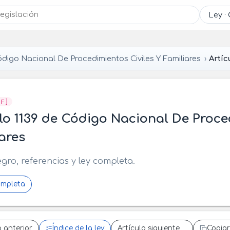
digo Nacional De Procedimientos Civiles Y Familiares
Artíc
CF]
lo 1139 de Código Nacional De Proce
ares
egro, referencias y ley completa.
ompleta
o anterior
Índice de la ley
Artículo siguiente
Copiar