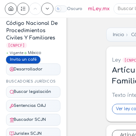
Contenido
mLey.mx
Oscuro
Código Nacional De
Procedimientos
Inicio
Có
Civiles Y Familiares
[CNPCF]
México
Vigente
Ley
Invita un café
[CNP
Artícu
Desarrollador
Famili
BUSCADORES JURÍDICOS
Buscar legislación
Texto ínt
Sentencias OAJ
Ver ley c
Buscador SCJN
Jurislex SCJN
Artícul