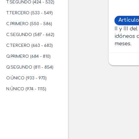
T.SEGUNDO (424 - 532)
T.TERCERO (533 - 549)
Artículo
C.PRIMERO (550 - 586)
II y III de
C.SEGUNDO (587 - 662)
idóneos a
meses.
C.TERCERO (663 - 683)
Q.PRIMERO (684 - 810)
Q.SEGUNDO (811 - 854)
O.ÚNICO (933 - 973)
N.ÚNICO (974 - 1115)