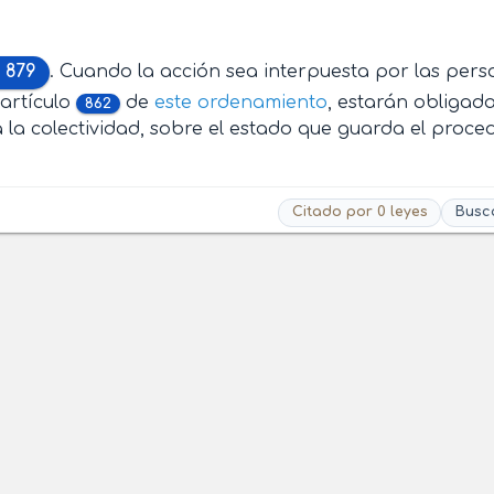
 879
. Cuando la acción sea interpuesta por las perso
l artículo
de
este ordenamiento
, estarán obligad
862
 la colectividad, sobre el estado que guarda el proce
Citado por 0 leyes
Busc