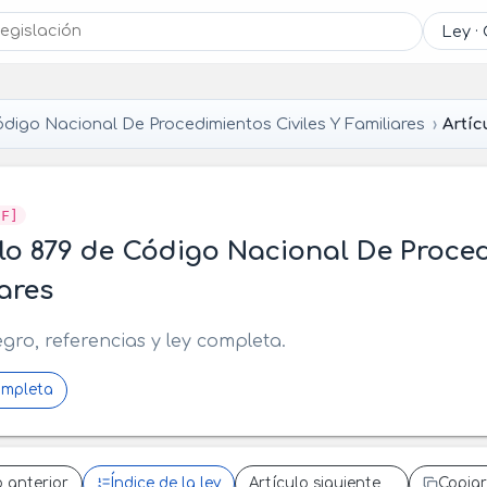
digo Nacional De Procedimientos Civiles Y Familiares
Artíc
CF]
lo 879 de Código Nacional De Proced
ares
egro, referencias y ley completa.
ompleta
o anterior
Índice de la ley
Artículo siguiente
Copiar