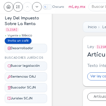
Contenido
mLey.mx
Oscuro
Ley Del Impuesto
Sobre La Renta
Inicio
L
[LISR]
México
Vigente
Invita un café
Ley
[LIS
Desarrollador
Artícu
BUSCADORES JURÍDICOS
Texto ínt
Buscar legislación
Ver ley c
Sentencias OAJ
Buscador SCJN
Artícul
Jurislex SCJN