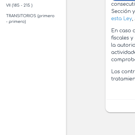
consecuti
VII (185 - 215 )
Sección y 
TRANSITORIOS (primero
esta Ley
,
- primero)
En caso d
fiscales 
la autori
actividad
comprobac
Los contr
tratamien