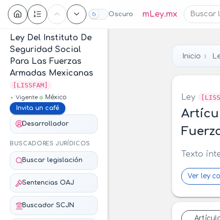
Contenido
mLey.mx
Oscuro
Ley Del Instituto De
Seguridad Social
Inicio
Le
Para Las Fuerzas
Armadas Mexicanas
[LISSFAM]
Ley
[LIS
México
Vigente
Invita un café
Artícu
Desarrollador
Fuerz
BUSCADORES JURÍDICOS
Texto ínt
Buscar legislación
Ver ley c
Sentencias OAJ
Buscador SCJN
Artícul