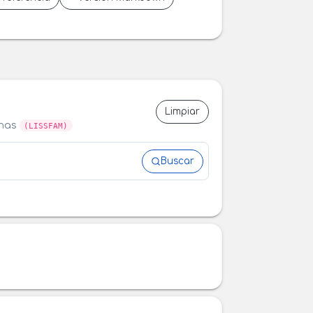
Limpiar
anas
(LISSFAM)
Buscar