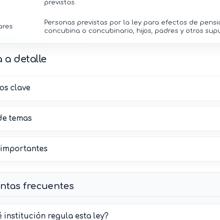
previstos.
Personas previstas por la ley para efectos de pen
ares
concubina o concubinario, hijos, padres y otros sup
ión
Sistema para conservar y preservar la salud, incluy
 a detalle
a
ausencia de enfermedad.
gica
os clave
e temas
 importantes
ntas frecuentes
 institución regula esta ley?