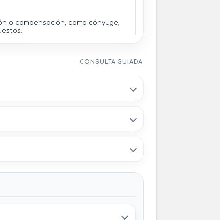
sión o compensación, como cónyuge,
uestos.
endo bienestar físico y mental y
CONSULTA GUIADA