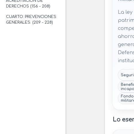
ACREDITACIÓN DE
DERECHOS (156 - 208)
La ley
CUARTO: PREVENCIONES
patrimo
GENERALES. (209 - 228)
compen
ahorro
genera
Defens
instit
Seguri
Benefi
incapa
Fondo 
militar
Lo ese