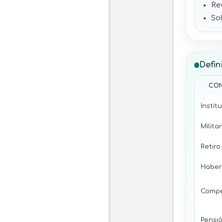
Re
Sol
Trá
ga
Ac
Defin
de
mu
CO
Tr
viv
Instit
Ce
mé
Militar
Retiro
Haber 
Compe
Pensi