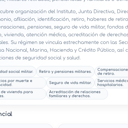
 cubre organización del Instituto, Junta Directiva, Dire
nio, afiliación, identificación, retiro, haberes de retiro
saciones, pensiones, seguro de vida militar, fondos d
, vivienda, atención médica, acreditación de derecho
les. Su régimen se vincula estrechamente con las Secr
a Nacional, Marina, Hacienda y Crédito Público, así
uciones de seguridad social y salud.
Compensacione
dad social militar.
Retiro y pensiones militares.
de retiro.
cios por muerte e
Servicios médic
Seguro de vida militar.
cidad.
hospitalarios.
de vivienda para
Acreditación de relaciones
es.
familiares y derechos.
ncial