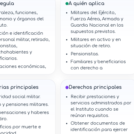
regula
A quién aplica
aleza, funciones,
Militares del Ejército,
monio y órganos del
Fuerza Aérea, Armada y
uto.
Guardia Nacional en los
supuestos previstos.
ación e identificación
rsonal militar, retirado,
Militares en activo y en
onistas,
situación de retiro.
chohabientes y
Pensionistas.
iciarios.
Familiares y beneficiarios
taciones económicas,
con derecho a
les, médicas y de
prestaciones.
nda.
Secretarías de la Defensa
o, haberes de retiro,
ias principales
Derechos principales
Nacional, Marina y
ensaciones y
Hacienda y Crédito Público.
idad social militar.
Recibir prestaciones y
iones.
Instituto de Seguridad
servicios administrados por
o y pensiones militares.
o de vida militar y
Social para las Fuerzas
el Instituto cuando se
ensaciones y haberes
 beneficios por
Armadas Mexicanas y sus
reúnan requisitos.
iro.
cimiento o
órganos de gobierno,
Obtener documentos de
pacidad.
icios por muerte e
vigilancia y control.
identificación para ejercer
pacidad.