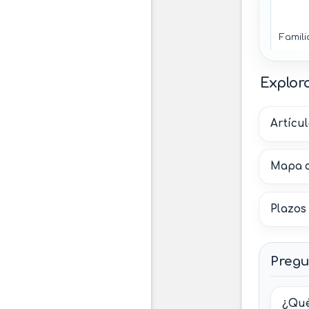
Famili
Atenc
Explora
médic
quirúr
Artícul
Mapa d
Plazos
Pregu
¿Qué