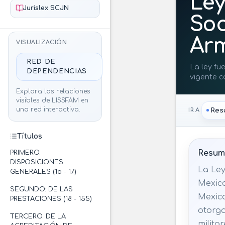
Ley
Jurislex SCJN
Soc
Ar
VISUALIZACIÓN
RED DE
La ley fue
DEPENDENCIAS
vigente c
también s
Explora las relaciones
Suprema C
visibles de LISSFAM en
16 de dic
una red interactiva.
Res
IR A
2026.
Títulos
Resume
PRIMERO:
DISPOSICIONES
La Ley
GENERALES (1o - 17)
Mexica
SEGUNDO: DE LAS
Mexic
PRESTACIONES (18 - 155)
otorga
TERCERO: DE LA
milita