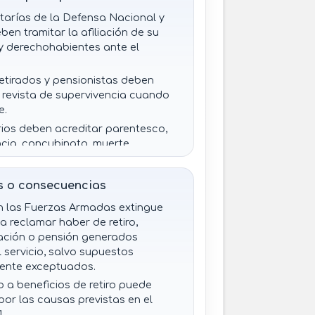
tarías de la Defensa Nacional y
ben tramitar la afiliación de su
y derechohabientes ante el
 retirados y pensionistas deben
a revista de supervivencia cuando
e.
rios deben acreditar parentesco,
ia, concubinato, muerte,
ad u otros supuestos conforme a
s o consecuencias
uto debe otorgar prestaciones,
ar su patrimonio y fondos
n las Fuerzas Armadas extingue
os exclusivamente para sus fines.
a reclamar haber de retiro,
ción o pensión generados
to debe administrar el Fondo de la
l servicio, salvo supuestos
para miembros en activo y operar
ente exceptuados.
de financiamiento de vivienda.
o a beneficios de retiro puede
idades militares y navales deben
por las causas previstas en el
en trámites, sepelio y
.