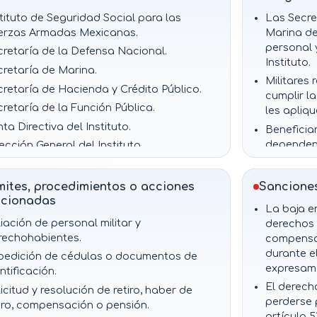
pensiones queden exentos
stituto de Seguridad Social para las
Las Secre
de todo impuesto, salvo
erzas Armadas Mexicanas.
Marina de
reducciones permitidas por
personal 
la ley.
cretaría de la Defensa Nacional.
Instituto.
cretaría de Marina.
Militares
cretaría de Hacienda y Crédito Público.
cumplir l
cretaría de la Función Pública.
les apliqu
ta Directiva del Instituto.
Beneficia
dependenc
ección General del Instituto.
incapacid
nco Nacional del Ejército, Fuerza Aérea y
la ley.
mada.
mites, procedimientos o acciones
Sancione
El Instit
tituto de Seguridad y Servicios Sociales
acionadas
administr
La baja e
 los Trabajadores del Estado e Instituto
específic
liación de personal militar y
derechos 
xicano del Seguro Social, cuando existan
rechohabientes.
compensa
El Institu
nvenios médicos.
durante e
Vivienda 
pedición de cédulas o documentos de
expresam
sistemas 
ntificación.
El derech
Las autor
icitud y resolución de retiro, haber de
perderse 
colaborar 
tiro, compensación o pensión.
artículo 51