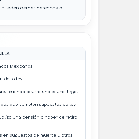
ción de supuestos cuando
nda.
s pueden perder derechos a
ción o pensión por las causas
en el artículo 52.
 compensaciones y pensiones no
derse ni compensarse, salvo
l Instituto por créditos
ios, alimentos o error de pago en
ILLA
os de la ley.
e controversia entre presuntos
madas Mexicanas.
supérstites puede suspenderse el
sta resolución judicial.
 de la ley.
atoria de inconstitucionalidad
n el texto oficial debe revisarse
tares cuando ocurra una causal legal.
nte para efectos legales
rados que cumplen supuestos de ley.
.
aliza una pensión o haber de retiro
os en supuestos de muerte u otros