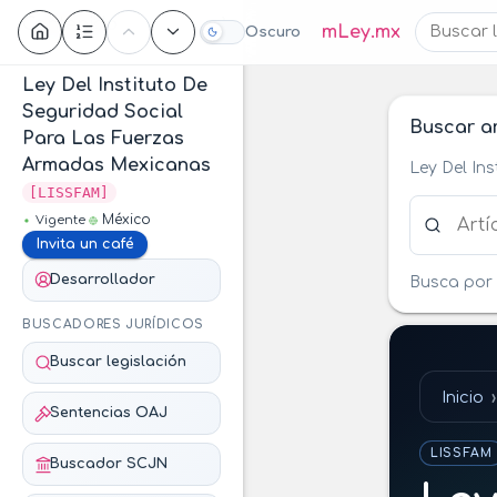
Contenido
mLey.mx
Oscuro
Ley Del Instituto De
Seguridad Social
Buscar ar
Para Las Fuerzas
Armadas Mexicanas
Ley Del In
[LISSFAM]
Buscar ar
México
Vigente
Invita un café
Desarrollador
Busca por 
BUSCADORES JURÍDICOS
Buscar legislación
Inicio
Sentencias OAJ
LISSFAM
Buscador SCJN