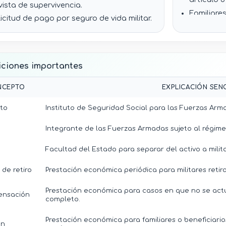
comproba
vista de supervivencia.
correspo
Familiare
icitud de pago por seguro de vida militar.
compensa
mite de beneficios por fallecimiento,
previstas 
stos de sepelio y ayudas.
Haberes,
reditación de parentesco, concubinato,
pueden ce
iciones importantes
pendencia económica, incapacidad o
adeudos a
erte.
hipotecar
NCEPTO
EXPLICACIÓN SENC
los términ
amitación de créditos o beneficios de
ienda.
En caso d
uto
Instituto de Seguridad Social para las Fuerzas Ar
cónyuges 
lebración de convenios de servicios
trámite ha
dicos subrogados.
Integrante de las Fuerzas Armadas sujeto al régimen
La declar
indicada e
Facultad del Estado para separar del activo a mili
directame
de retiro
Prestación económica periódica para militares reti
concretos
Prestación económica para casos en que no se actu
nsación
completo.
Prestación económica para familiares o beneficiari
ón