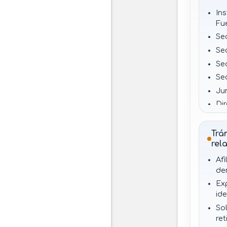
In
Fu
Se
Se
Se
Se
Jun
Dir
Ba
Ar
Trá
Ins
rel
de
Afi
Me
de
co
Ex
ide
Sol
re