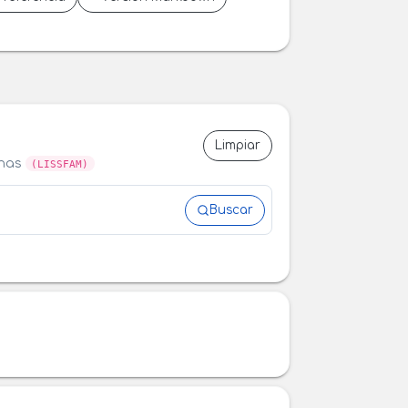
Limpiar
anas
(LISSFAM)
Buscar