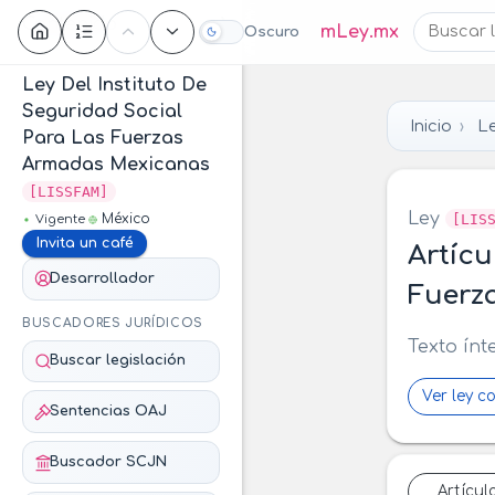
Contenido
mLey.mx
Oscuro
Ley Del Instituto De
Seguridad Social
Inicio
Le
Para Las Fuerzas
Armadas Mexicanas
[LISSFAM]
Ley
[LIS
México
Vigente
Invita un café
Artícu
Desarrollador
Fuerz
BUSCADORES JURÍDICOS
Texto ínt
Buscar legislación
Ver ley c
Sentencias OAJ
Buscador SCJN
Artícul