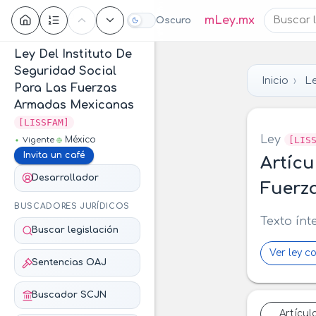
Contenido
mLey.mx
Oscuro
Ley Del Instituto De
Seguridad Social
Inicio
Le
Para Las Fuerzas
Armadas Mexicanas
[LISSFAM]
Ley
[LIS
México
Vigente
Invita un café
Artícu
Desarrollador
Fuerz
BUSCADORES JURÍDICOS
Texto ínt
Buscar legislación
Ver ley c
Sentencias OAJ
Buscador SCJN
Artícul