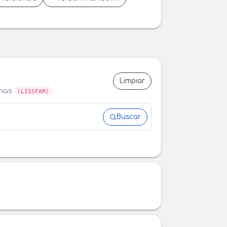
Limpiar
anas
(LISSFAM)
Buscar