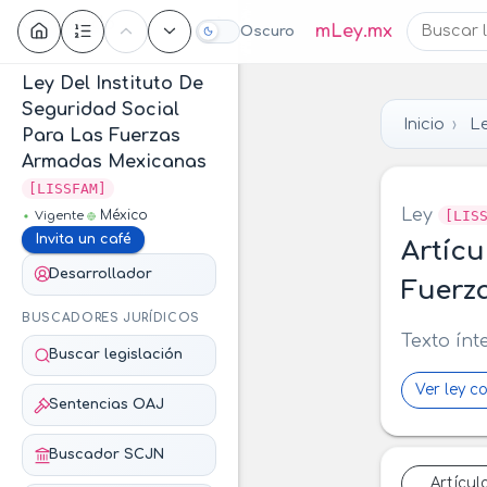
Contenido
mLey.mx
Oscuro
Ley Del Instituto De
Seguridad Social
Inicio
Le
Para Las Fuerzas
Armadas Mexicanas
[LISSFAM]
Ley
[LIS
México
Vigente
Invita un café
Artícu
Desarrollador
Fuerz
BUSCADORES JURÍDICOS
Texto ínt
Buscar legislación
Ver ley c
Sentencias OAJ
Buscador SCJN
Artícul