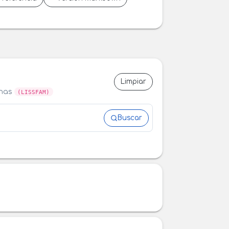
Limpiar
anas
(LISSFAM)
Buscar