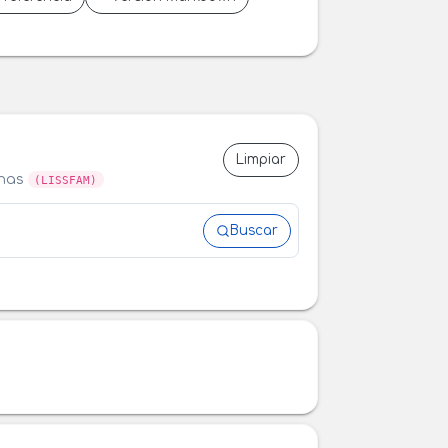
Limpiar
anas
(LISSFAM)
Buscar