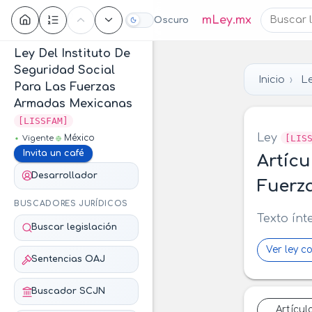
Contenido
mLey.mx
Oscuro
Ley Del Instituto De
Seguridad Social
Inicio
Le
Para Las Fuerzas
Armadas Mexicanas
[LISSFAM]
Ley
[LIS
México
Vigente
Invita un café
Artícu
Desarrollador
Fuerz
BUSCADORES JURÍDICOS
Texto ínt
Buscar legislación
Ver ley c
Sentencias OAJ
Buscador SCJN
Artícul