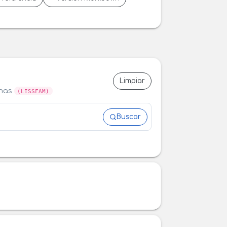
Limpiar
anas
(LISSFAM)
Buscar