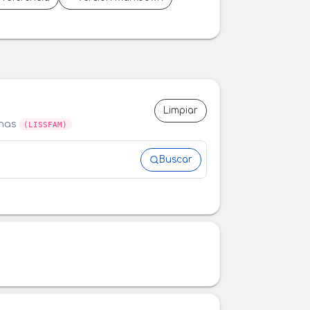
Limpiar
anas
(LISSFAM)
Buscar