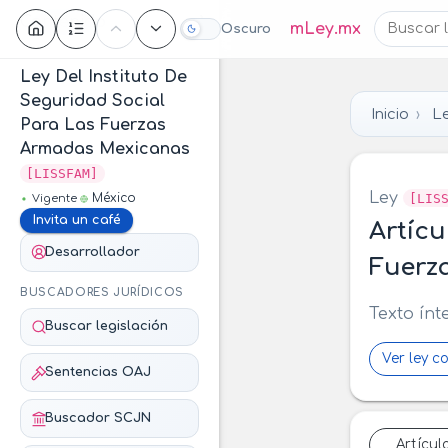
Contenido
mLey.mx
Oscuro
Ley Del Instituto De
Seguridad Social
Inicio
Le
Para Las Fuerzas
Armadas Mexicanas
[LISSFAM]
Ley
[LIS
México
Vigente
Invita un café
Artícu
Desarrollador
Fuerz
BUSCADORES JURÍDICOS
Texto ínt
Buscar legislación
Ver ley c
Sentencias OAJ
Buscador SCJN
Artícul