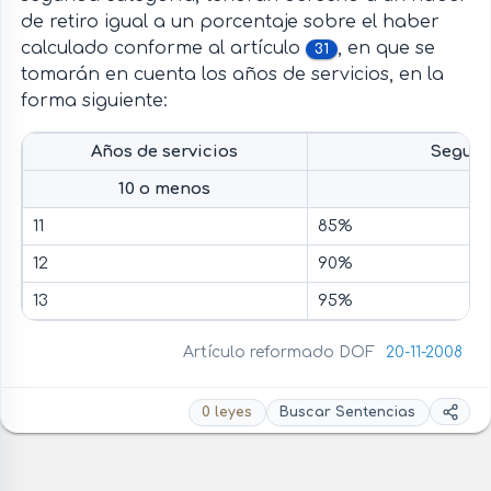
de retiro igual a un porcentaje sobre el haber
calculado conforme al artículo
, en que se
31
tomarán en cuenta los años de servicios, en la
forma siguiente:
Años de servicios
Segund
10 o menos
11
85%
12
90%
13
95%
Artículo reformado DOF
20-11-2008
0 leyes
Buscar Sentencias