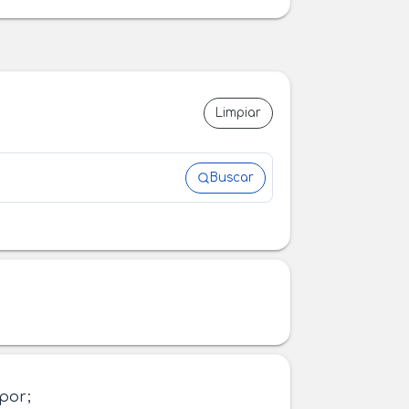
Limpiar
Buscar
 por;