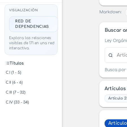
VISUALIZACIÓN
Markdown:
RED DE
DEPENDENCIAS
Buscar ar
Explora las relaciones
Ley Orgáni
visibles de 171 en una red
interactiva.
Buscar ar
Títulos
Busca por 
C.I (1 - 5)
C.II (6 - 6)
Artículos
C.III (7 - 32)
Artículo 2
C.IV (33 - 34)
Artículo