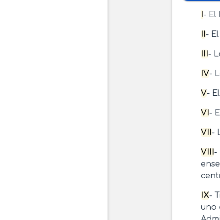
I
- El
II
- E
III
- 
IV
- 
V
- E
VI
- 
VII
- 
VIII
-
ense
cent
IX
- 
uno 
Admi