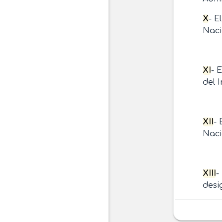
X
- E
Naci
XI
- 
del 
XII
- 
Naci
XIII
-
desi