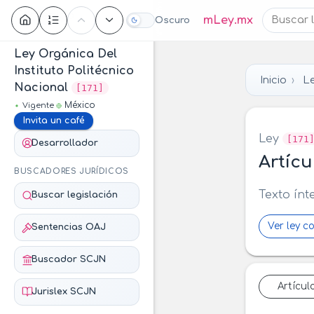
Contenido
mLey.mx
Oscuro
Ley Orgánica Del
Instituto Politécnico
Inicio
Le
Nacional
[171]
México
Vigente
Invita un café
Ley
[171
Desarrollador
Artícu
BUSCADORES JURÍDICOS
Texto ínt
Buscar legislación
Ver ley c
Sentencias OAJ
Buscador SCJN
Artícul
Jurislex SCJN