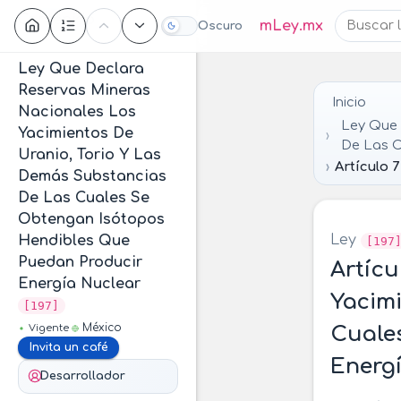
Contenido
mLey.mx
Oscuro
Ley Que Declara
Reservas Mineras
Inicio
Nacionales Los
Ley Que 
Yacimientos De
De Las C
Uranio, Torio Y Las
Artículo 7
Demás Substancias
De Las Cuales Se
Obtengan Isótopos
Ley
Hendibles Que
[197
Puedan Producir
Artícu
Energía Nuclear
Yacimi
[197]
México
Vigente
Cuale
Invita un café
Energ
Desarrollador