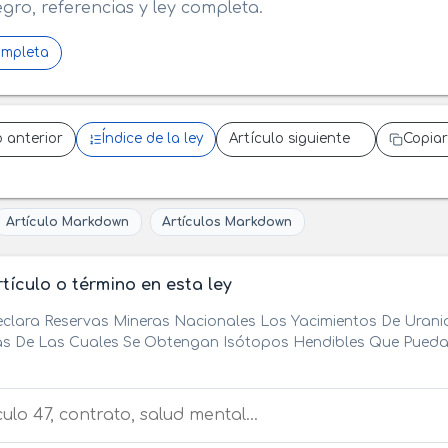
egro, referencias y ley completa.
ompleta
o anterior
Índice de la ley
Artículo siguiente
Copiar
Artículo Markdown
Artículos Markdown
tículo o término en esta ley
clara Reservas Mineras Nacionales Los Yacimientos De Urani
s De Las Cuales Se Obtengan Isótopos Hendibles Que Puedan
tículo o término en esta ley