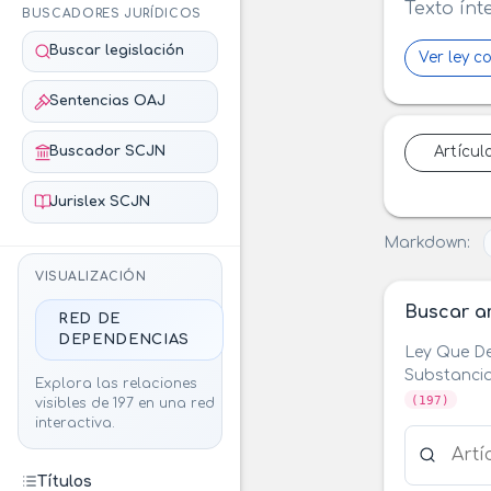
Texto ínt
BUSCADORES JURÍDICOS
Buscar legislación
Ver ley c
Sentencias OAJ
Buscador SCJN
Artícul
Jurislex SCJN
Markdown:
VISUALIZACIÓN
Buscar ar
RED DE
DEPENDENCIAS
Ley Que De
Substancia
Explora las relaciones
(197)
visibles de 197 en una red
interactiva.
Buscar ar
Títulos