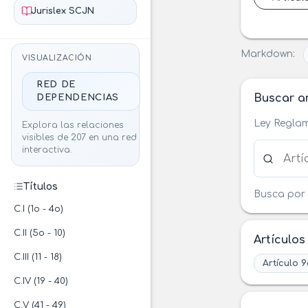
Jurislex SCJN
Markdown:
VISUALIZACIÓN
RED DE
Buscar ar
DEPENDENCIAS
Ley Reglam
Explora las relaciones
visibles de 207 en una red
Buscar ar
interactiva.
Títulos
Busca por 
C.I (1o - 4o)
C.II (5o - 10)
Artículos
C.III (11 - 18)
Artículo 9
C.IV (19 - 40)
C.V (41 - 49)