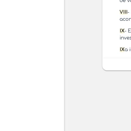
de v
VIII
-
acon
IX
- 
inve
IX
a 