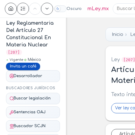
Contenido
mLey.mx
Oscuro
Ley Reglamentaria
Del Artículo 27
Inicio
Le
Constitucional En
Materia Nuclear
[207]
Ley
[207
México
Vigente
Invita un café
Artícu
Desarrollador
Mater
BUSCADORES JURÍDICOS
Texto ínt
Buscar legislación
Ver ley c
Sentencias OAJ
Buscador SCJN
Artícul