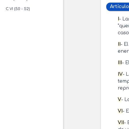
Artículo
C.VI (50 - 52)
I
- La
"que
caso
II
- E
ener
III
- 
IV
- 
temp
repr
V
- L
VI
- 
VII
- 