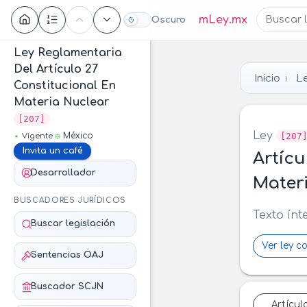
Contenido
mLey.mx
Oscuro
Ley Reglamentaria
Del Artículo 27
Inicio
Le
Constitucional En
Materia Nuclear
[207]
Ley
[207
México
Vigente
Invita un café
Artícu
Desarrollador
Mater
BUSCADORES JURÍDICOS
Texto ínt
Buscar legislación
Ver ley c
Sentencias OAJ
Buscador SCJN
Artícul