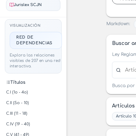
Jurislex SCJN
Markdown:
VISUALIZACIÓN
RED DE
Buscar ar
DEPENDENCIAS
Ley Reglam
Explora las relaciones
visibles de 207 en una red
Buscar ar
interactiva.
Títulos
Busca por 
C.I (1o - 4o)
C.II (5o - 10)
Artículos
C.III (11 - 18)
Artículo 1
C.IV (19 - 40)
C.V (41 - 49)