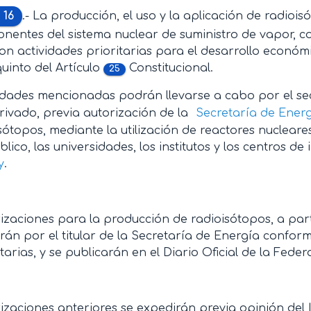
 16
.- La producción, el uso y la aplicación de radioi
nentes del sistema nuclear de suministro de vapor, c
son actividades prioritarias para el desarrollo económ
uinto del Artículo
Constitucional.
25
idades mencionadas podrán llevarse a cabo por el sec
privado, previa autorización de la
Secretaría de Ener
sótopos, mediante la utilización de reactores nucleares
blico, las universidades, los institutos y los centros 
y
.
izaciones para la producción de radioisótopos, a part
rán por el titular de la Secretaría de Energía conform
arias, y se publicarán en el Diario Oficial de la Feder
izaciones anteriores se expedirán previa opinión del 