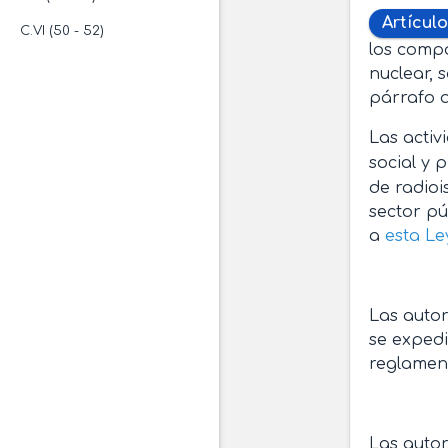
Artículo
C.VI (50 - 52)
los compo
nuclear, 
párrafo q
Las activ
social y 
de radioi
sector pú
a
esta Le
Las autor
se expedi
reglament
Las autor