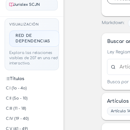
Jurislex SCJN
Markdown:
VISUALIZACIÓN
RED DE
Buscar ar
DEPENDENCIAS
Ley Reglam
Explora las relaciones
visibles de 207 en una red
Buscar ar
interactiva.
Títulos
Busca por 
C.I (1o - 4o)
C.II (5o - 10)
Artículos
C.III (11 - 18)
Artículo 1
C.IV (19 - 40)
C.V (41 - 49)