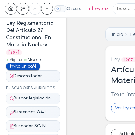
Contenido
mLey.mx
Oscuro
Ley Reglamentaria
Del Artículo 27
Inicio
Le
Constitucional En
Materia Nuclear
[207]
Ley
[207
México
Vigente
Invita un café
Artícu
Desarrollador
Mater
BUSCADORES JURÍDICOS
Texto ínt
Buscar legislación
Ver ley c
Sentencias OAJ
Buscador SCJN
Artícul