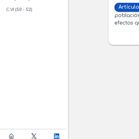
Artículo
C.VI (50 - 52)
población
efectos q