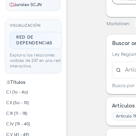
Jurislex SCJN
Markdown:
VISUALIZACIÓN
RED DE
Buscar ar
DEPENDENCIAS
Ley Reglam
Explora las relaciones
visibles de 207 en una red
Buscar ar
interactiva.
Títulos
Busca por 
C.I (1o - 4o)
C.II (5o - 10)
Artículos
C.III (11 - 18)
Artículo 1
C.IV (19 - 40)
C.V (41 - 49)