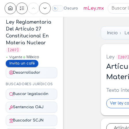
Contenido
mLey.mx
Oscuro
Ley Reglamentaria
Del Artículo 27
Inicio
Le
Constitucional En
Materia Nuclear
[207]
Ley
[207
México
Vigente
Invita un café
Artícu
Desarrollador
Mater
BUSCADORES JURÍDICOS
Texto ínt
Buscar legislación
Ver ley c
Sentencias OAJ
Buscador SCJN
Artícul