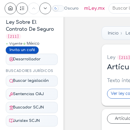
Contenido
mLey.mx
Oscuro
Ley Sobre El
Contrato De Seguro
Inicio
Le
[211]
México
Vigente
Invita un café
Ley
[211
Desarrollador
Artícu
BUSCADORES JURÍDICOS
Texto ínt
Buscar legislación
Ver ley c
Sentencias OAJ
Buscador SCJN
Artícul
Jurislex SCJN