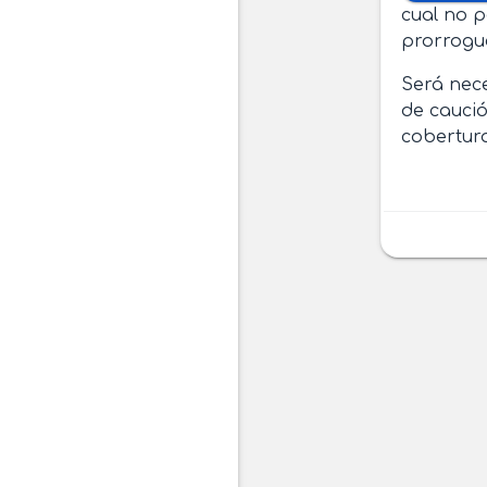
cual no p
prorrogu
Será nec
de caució
cobertur