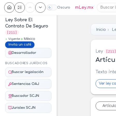
Contenido
mLey.mx
Oscuro
Ley Sobre El
Contrato De Seguro
Inicio
Le
[211]
México
Vigente
Invita un café
Ley
[211
Desarrollador
Artícu
BUSCADORES JURÍDICOS
Texto ínt
Buscar legislación
Ver ley c
Sentencias OAJ
Buscador SCJN
Artícul
Jurislex SCJN