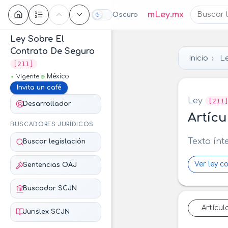
Contenido
mLey.mx
Oscuro
Ley Sobre El
Contrato De Seguro
Inicio
Le
[211]
México
Vigente
Invita un café
Ley
[211
Desarrollador
Artícu
BUSCADORES JURÍDICOS
Texto ínt
Buscar legislación
Ver ley c
Sentencias OAJ
Buscador SCJN
Artícul
Jurislex SCJN