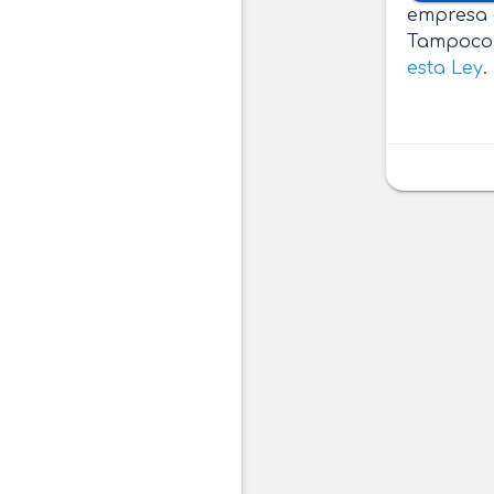
empresa d
Tampoco r
esta Ley
.