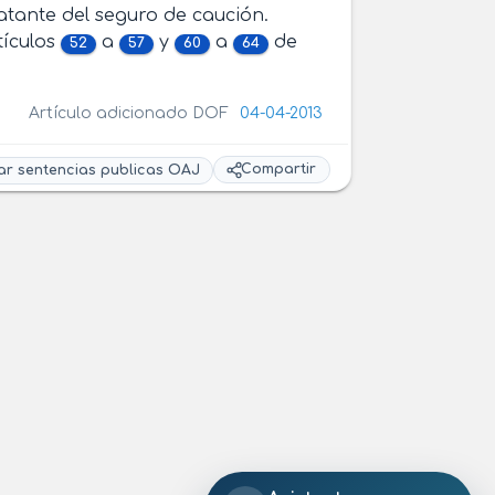
atante del seguro de caución.
tículos
a
y
a
de
52
57
60
64
Artículo adicionado DOF
04-04-2013
Compartir
ar sentencias publicas OAJ