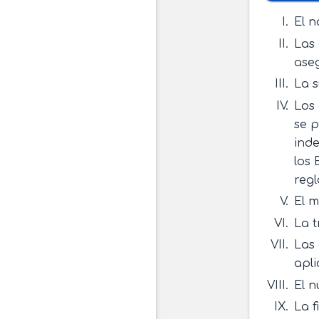
El n
Las 
ase
La s
Los
se p
inde
los 
regl
El m
La t
Las 
apli
El n
La 