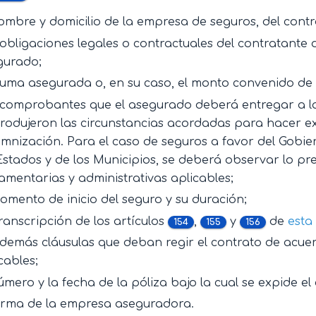
ombre y domicilio de la empresa de seguros, del contr
obligaciones legales o contractuales del contratante 
gurado;
uma asegurada o, en su caso, el monto convenido de 
 comprobantes que el asegurado deberá entregar a l
rodujeron las circunstancias acordadas para hacer ex
mnización. Para el caso de seguros a favor del Gobiern
Estados y de los Municipios, se deberá observar lo prev
amentarias y administrativas aplicables;
omento de inicio del seguro y su duración;
ranscripción de los artículos
,
y
de
esta
154
155
156
demás cláusulas que deban regir el contrato de acuer
cables;
úmero y la fecha de la póliza bajo la cual se expide el 
firma de la empresa aseguradora.