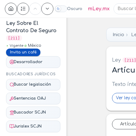
Contenido
mLey.mx
Oscuro
Ley Sobre El
Contrato De Seguro
Inicio
Le
[211]
México
Vigente
Invita un café
Ley
[211
Desarrollador
Artícu
BUSCADORES JURÍDICOS
Texto ínt
Buscar legislación
Ver ley c
Sentencias OAJ
Buscador SCJN
Artícul
Jurislex SCJN