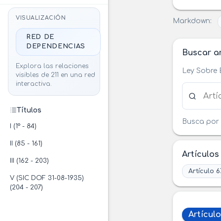
VISUALIZACIÓN
Markdown:
RED DE
DEPENDENCIAS
Buscar ar
Explora las relaciones
Ley Sobre 
visibles de 211 en una red
interactiva.
Buscar ar
Títulos
Busca por 
I (1° - 84)
II (85 - 161)
Artículos
III (162 - 203)
Artículo 6
V (SIC DOF 31-08-1935)
(204 - 207)
Artículo