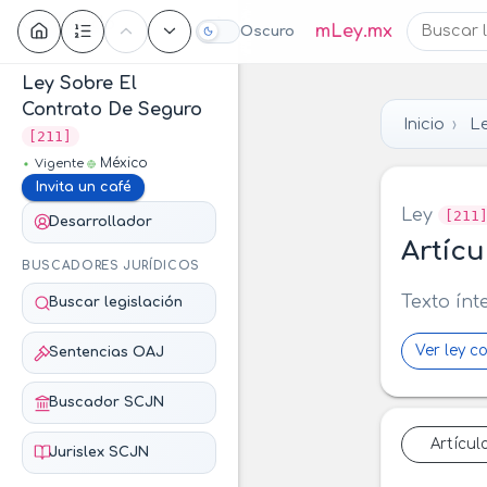
Contenido
mLey.mx
Oscuro
Ley Sobre El
Contrato De Seguro
Inicio
Le
[211]
México
Vigente
Invita un café
Ley
[211
Desarrollador
Artícu
BUSCADORES JURÍDICOS
Texto ínt
Buscar legislación
Ver ley c
Sentencias OAJ
Buscador SCJN
Artícul
Jurislex SCJN