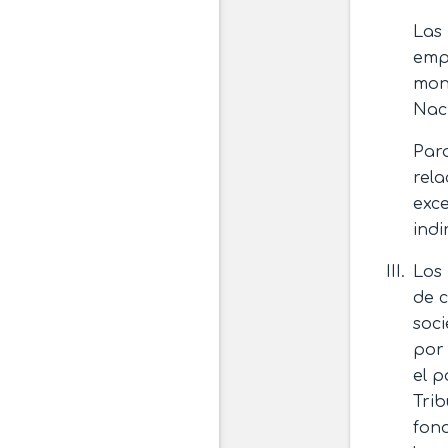
Las 
empr
mont
Naci
Para
rela
exce
indi
Los 
de c
soci
por 
el p
Trib
fond