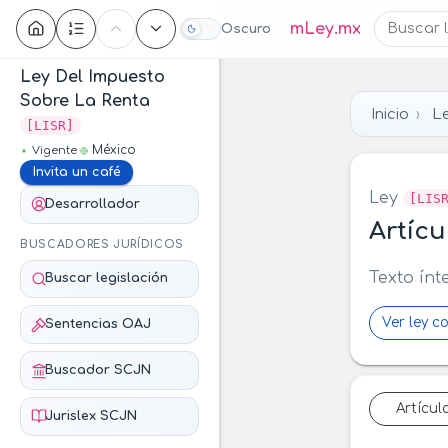
Contenido
mLey.mx
Oscuro
Ley Del Impuesto
Sobre La Renta
Inicio
L
[LISR]
México
Vigente
Invita un café
Ley
[LIS
Desarrollador
Artícu
BUSCADORES JURÍDICOS
Texto ínt
Buscar legislación
Ver ley c
Sentencias OAJ
Buscador SCJN
Artícul
Jurislex SCJN