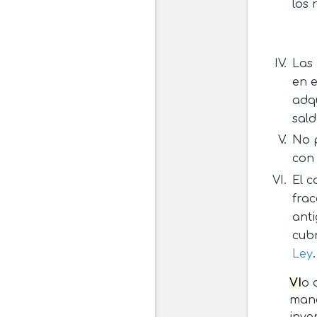
los 
Las 
en e
adqu
sald
No p
con 
El c
frac
anti
cubr
Ley
.
VI
o 
mane
inve