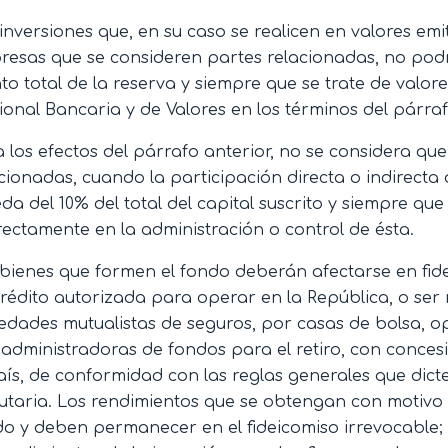
inversiones que, en su caso se realicen en valores em
esas que se consideren partes relacionadas, no podr
o total de la reserva y siempre que se trate de valo
onal Bancaria y de Valores en los términos del párraf
 los efectos del párrafo anterior, no se considera q
cionadas, cuando la participación directa o indirecta 
da del 10% del total del capital suscrito y siempre que
rectamente en la administración o control de ésta.
bienes que formen el fondo deberán afectarse en fidei
rédito autorizada para operar en la República, o ser
edades mutualistas de seguros, por casas de bolsa, o
administradoras de fondos para el retiro, con conces
aís, de conformidad con las reglas generales que dicte
utaria. Los rendimientos que se obtengan con motivo 
o y deben permanecer en el fideicomiso irrevocable; 