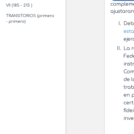
compleme
VII (185 - 215 )
ajustaran
TRANSITORIOS (primero
- primero)
Debe
esta
ejer
La 
Fede
inst
Comi
de l
trab
en p
cert
fide
inve