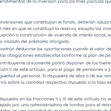
rendimientos de la inversión para los fines para los qu
inversiones que constituyan el fondo, deberán valua
l mes en que se constituyó la reserva, excepto las in
isición o construcción de vivienda de interés social, e
o insoluto del préstamo otorgado.
odrán deducirse las aportaciones cuando el valor del
las obligaciones establecidas conforme al plan de pen
ontribuyente únicamente podrá disponer de los bienes 
ción II de este artículo, para el pago de pensiones o 
güedad al personal. Si dispusiere de ellos o de sus ren
irá sobre la cantidad respectiva impuesto a la tasa es
dispuesto en las fracciones II y III de este artículo no s
jado por una administradora de fondos para el retiro
rtidos en una sociedad de inversión especializada de f