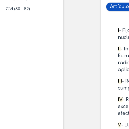
Artículo
C.VI (50 - 52)
I
- Fi
nucl
II
- I
Recu
radi
apli
III
- R
cump
IV
- 
exce
efec
V
- L