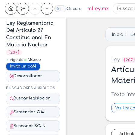
Contenido
mLey.mx
Oscuro
Ley Reglamentaria
Del Artículo 27
Inicio
Le
Constitucional En
Materia Nuclear
[207]
Ley
[207
México
Vigente
Invita un café
Artícu
Desarrollador
Mater
BUSCADORES JURÍDICOS
Texto ínt
Buscar legislación
Ver ley c
Sentencias OAJ
Buscador SCJN
Artícul