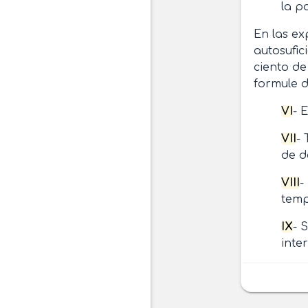
la p
En las ex
autosufic
ciento de
formule d
VI
- 
VII
-
de d
VIII
-
temp
IX
- 
inte