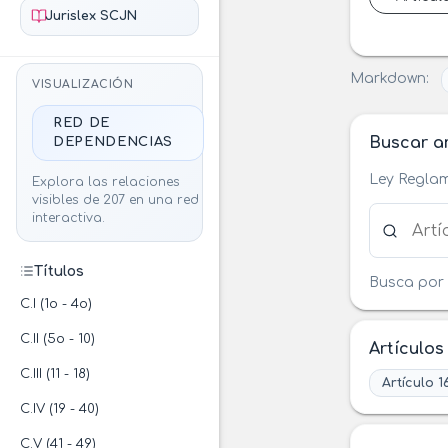
Jurislex SCJN
Markdown:
VISUALIZACIÓN
RED DE
Buscar ar
DEPENDENCIAS
Ley Reglam
Explora las relaciones
visibles de 207 en una red
Buscar ar
interactiva.
Títulos
Busca por 
C.I (1o - 4o)
C.II (5o - 10)
Artículos
C.III (11 - 18)
Artículo 1
C.IV (19 - 40)
C.V (41 - 49)