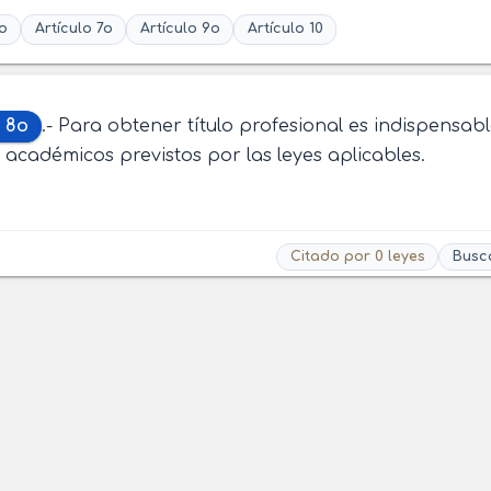
o
Artículo 7o
Artículo 9o
Artículo 10
o 8o
.- Para obtener título profesional es indispensab
s académicos previstos por las leyes aplicables.
Citado por 0 leyes
Busc