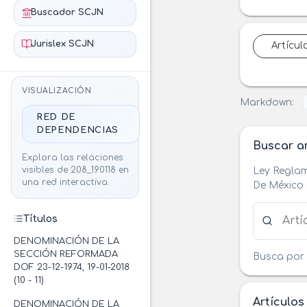
Buscador SCJN
Jurislex SCJN
Artícul
VISUALIZACIÓN
Markdown:
RED DE
DEPENDENCIAS
Buscar ar
Explora las relaciones
visibles de 208_190118 en
Ley Reglam
una red interactiva.
De México
Buscar ar
Títulos
DENOMINACIÓN DE LA
SECCIÓN REFORMADA
Busca por 
DOF 23-12-1974, 19-01-2018
(10 - 11)
Artículos
DENOMINACIÓN DE LA