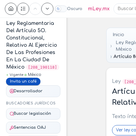
Contenido
mLey.mx
Oscuro
Ley Reglamentaria
Del Artículo 5O.
Inicio
Constitucional,
Ley Regla
Relativo Al Ejercicio
México
De Las Profesiones
Artículo 
En La Ciudad De
México
[208_190118]
México
Vigente
Ley
Invita un café
[208
Artícu
Desarrollador
Relati
BUSCADORES JURÍDICOS
Buscar legislación
Texto ínt
Sentencias OAJ
Ver ley c