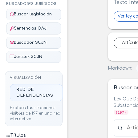
Texto ínt
BUSCADORES JURÍDICOS
Buscar legislación
Ver ley c
Sentencias OAJ
Buscador SCJN
Artícul
Jurislex SCJN
Markdown:
VISUALIZACIÓN
Buscar ar
RED DE
DEPENDENCIAS
Ley Que De
Substancia
Explora las relaciones
(197)
visibles de 197 en una red
interactiva.
Buscar ar
Títulos