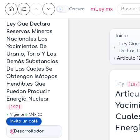
Contenido
mLey.mx
Oscuro
Ley Que Declara
Reservas Mineras
Inicio
Nacionales Los
Ley Que 
Yacimientos De
De Las C
Uranio, Torio Y Las
Artículo 1
Demás Substancias
De Las Cuales Se
Obtengan Isótopos
Ley
Hendibles Que
[197
Puedan Producir
Artícu
Energía Nuclear
Yacimi
[197]
México
Vigente
Cuale
Invita un café
Energ
Desarrollador