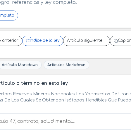
egro, referencias y ley completa.
ompleta
o anterior
Índice de la ley
Artículo siguiente
Copiar
Artículo Markdown
Artículos Markdown
tículo o término en esta ley
clara Reservas Mineras Nacionales Los Yacimientos De Urani
s De Las Cuales Se Obtengan Isótopos Hendibles Que Puedan
tículo o término en esta ley