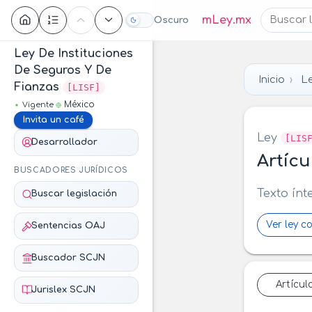
Contenido
mLey.mx
Oscuro
Ley De Instituciones
De Seguros Y De
Inicio
Le
Fianzas
[LISF]
México
Vigente
Invita un café
Ley
[LIS
Desarrollador
Artícu
BUSCADORES JURÍDICOS
Texto ínt
Buscar legislación
Ver ley c
Sentencias OAJ
Buscador SCJN
Artícul
Jurislex SCJN