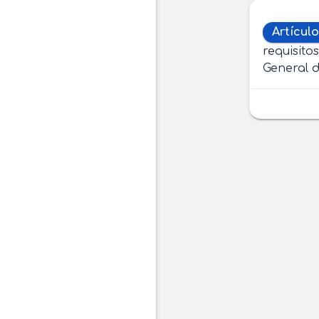
Artícul
requisito
General d