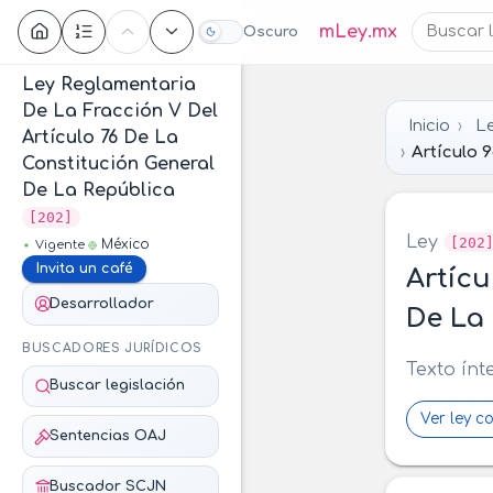
Contenido
mLey.mx
Oscuro
Ley Reglamentaria
De La Fracción V Del
Inicio
Le
Artículo 76 De La
Artículo 
Constitución General
De La República
[202]
Ley
[202
México
Vigente
Invita un café
Artícu
Desarrollador
De La 
BUSCADORES JURÍDICOS
Texto ínt
Buscar legislación
Ver ley c
Sentencias OAJ
Buscador SCJN