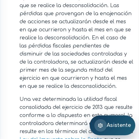
que se realice la desconsolidación. Las
pérdidas que provengan de la enajenación
de acciones se actualizarán desde el mes
en que ocurrieron y hasta el mes en que se
realice la desconsolidación. En el caso de
las pérdidas fiscales pendientes de
disminuir de las sociedades controladas y
de la controladora, se actualizarán desde el
primer mes de la segunda mitad del
ejercicio en que ocurrieron y hasta el mes
en que se realice la desconsolidación.
Una vez determinada la utilidad fiscal
consolidada del ejercicio de 2013 que resulte
conforme a lo dispuesto en este numeral, la
controladora determinará el impuesto que
Asistente
resulte en los términos del artículo
de la
10