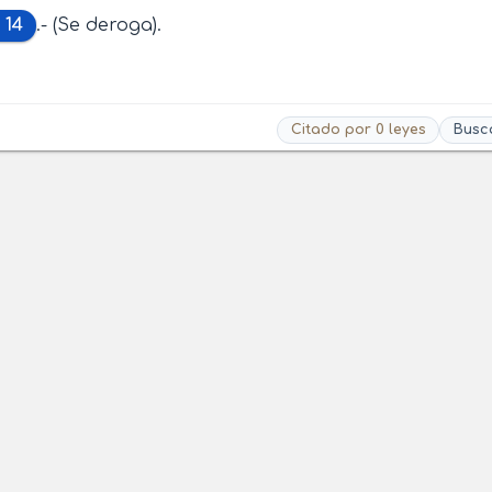
 14
.- (Se deroga).
Citado por 0 leyes
Busc