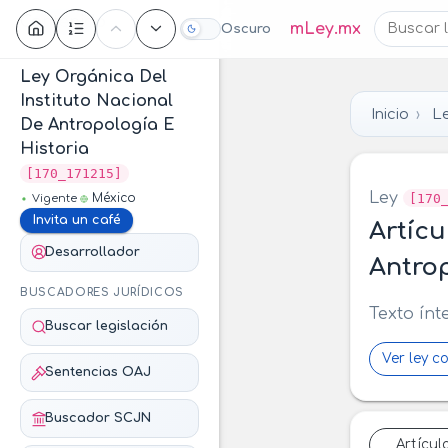
Contenido
mLey.mx
Oscuro
Ley Orgánica Del
Instituto Nacional
Inicio
Le
De Antropología E
Historia
[170_171215]
Ley
[170
México
Vigente
Invita un café
Artícu
Desarrollador
Antrop
BUSCADORES JURÍDICOS
Texto ínt
Buscar legislación
Ver ley c
Sentencias OAJ
Buscador SCJN
Artícul