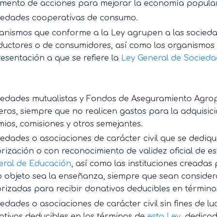
Fomento de acciones para mejorar la economía popular
iedades cooperativas de consumo.
anismos que conforme a la Ley agrupen a las socieda
uctores o de consumidores, así como los organismos 
esentación a que se refiere la
Ley General de Socieda
iedades mutualistas y Fondos de Aseguramiento Agrop
eros, siempre que no realicen gastos para la adquisic
ios, comisiones y otros semejantes.
edades o asociaciones de carácter civil que se dediq
rización o con reconocimiento de validez oficial de es
eral de Educación
, así como las instituciones creadas
 objeto sea la enseñanza, siempre que sean consider
rizadas para recibir donativos deducibles en términ
edades o asociaciones de carácter civil sin fines de lu
tivos deducibles en los términos de
esta Ley
, dedicad