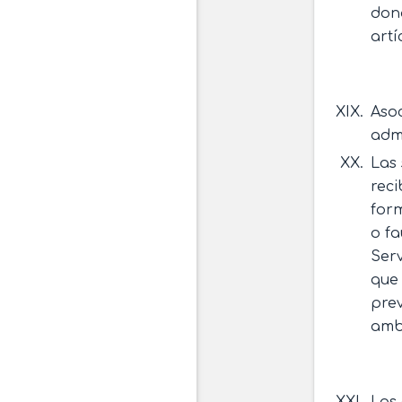
dona
artí
Asoc
adm
Las 
reci
form
o fa
Serv
que 
prev
ambi
Las 