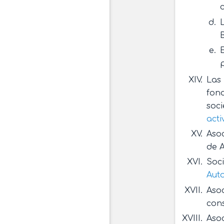
Las 
fond
soci
acti
Asoc
de A
Soci
Aut
Asoc
con
Asoc