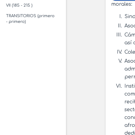
morales:
VII (185 - 215 )
TRANSITORIOS (primero
Sind
- primero)
Asoc
Cáma
así 
Cole
Asoc
admi
perm
Inst
como
reci
sect
cond
afr
dedi