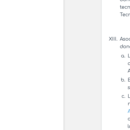
tecn
Tecn
Asoc
dona