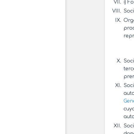
i) 
Soc
Org
prod
repr
Soc
terc
prem
Soci
auto
Gen
cuyo
auto
Soci
dona