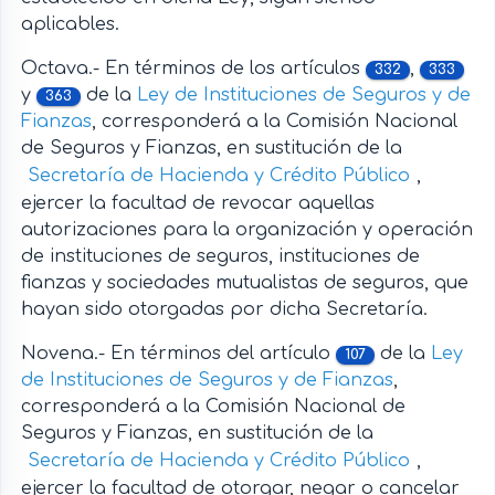
aplicables.
Octava.- En términos de los artículos
,
332
333
y
de la
Ley de Instituciones de Seguros y de
363
Fianzas
, corresponderá a la Comisión Nacional
de Seguros y Fianzas, en sustitución de la
Secretaría de Hacienda y Crédito Público
,
ejercer la facultad de revocar aquellas
autorizaciones para la organización y operación
de instituciones de seguros, instituciones de
fianzas y sociedades mutualistas de seguros, que
hayan sido otorgadas por dicha Secretaría.
Novena.- En términos del artículo
de la
Ley
107
de Instituciones de Seguros y de Fianzas
,
corresponderá a la Comisión Nacional de
Seguros y Fianzas, en sustitución de la
Secretaría de Hacienda y Crédito Público
,
ejercer la facultad de otorgar, negar o cancelar